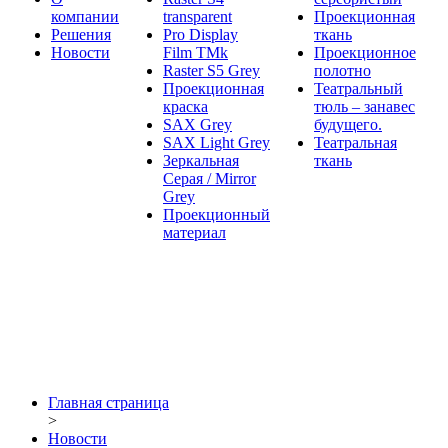
компании
transparent
Проекционная
Решения
Pro Display
ткань
Новости
Film ТМk
Проекционное
Raster S5 Grey
полотно
Проекционная
Театральный
краска
тюль – занавес
SAX Grey
будущего.
SAX Light Grey
Театральная
Зеркальная
ткань
Серая / Mirror
Grey
Проекционный
материал
Главная страница
>
Новости