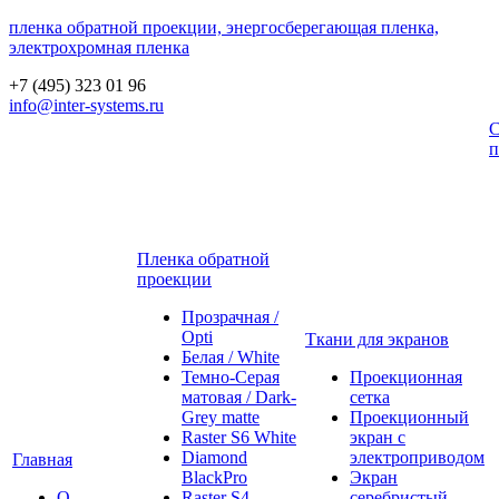
пленка обратной проекции, энергосберегающая пленка,
электрохромная пленка
+7 (495) 323 01 96
info@inter-systems.ru
С
п
Пленка обратной
проекции
Прозрачная /
Opti
Ткани для экранов
Белая / White
Темно-Серая
Проекционная
матовая / Dark-
сетка
Grey matte
Проекционный
Raster S6 White
экран с
Diamond
электроприводом
Главная
BlackPro
Экран
О
Raster S4
серебристый