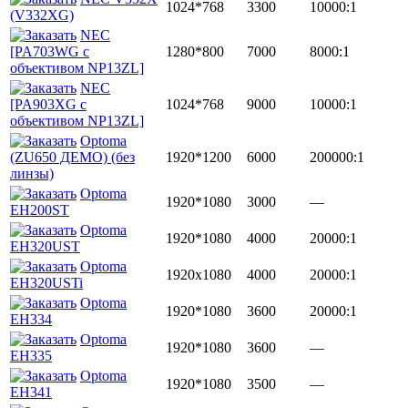
1024*768
3300
10000:1
(V332XG)
NEC
[PA703WG c
1280*800
7000
8000:1
объективом NP13ZL]
NEC
[PA903XG c
1024*768
9000
10000:1
объективом NP13ZL]
Optoma
(ZU650 ДЕМО) (без
1920*1200
6000
200000:1
линзы)
Optoma
1920*1080
3000
—
EH200ST
Optoma
1920*1080
4000
20000:1
EH320UST
Optoma
1920x1080
4000
20000:1
EH320USTi
Optoma
1920*1080
3600
20000:1
EH334
Optoma
1920*1080
3600
—
EH335
Optoma
1920*1080
3500
—
EH341