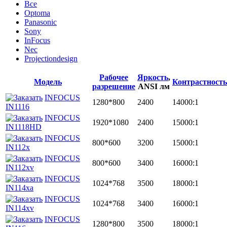
Все
Optoma
Panasonic
Sony
InFocus
Nec
Projectiondesign
Рабочее
Яркость
,
Модель
Контрастность
разрешение
ANSI лм
INFOCUS
1280*800
2400
14000:1
IN1116
INFOCUS
1920*1080
2400
15000:1
IN1118HD
INFOCUS
800*600
3200
15000:1
IN112x
INFOCUS
800*600
3400
16000:1
IN112xv
INFOCUS
1024*768
3500
18000:1
IN114xa
INFOCUS
1024*768
3400
16000:1
IN114xv
INFOCUS
1280*800
3500
18000:1