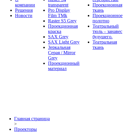
компании
transparent
Проекционная
Решения
Pro Display
ткань
Новости
Film ТМk
Проекционное
Raster S5 Grey
полотно
Проекционная
Театральный
краска
тюль – занавес
SAX Grey
будущего.
SAX Light Grey
Театральная
Зеркальная
ткань
Серая / Mirror
Grey
Проекционный
материал
Главная страница
>
Проекторы