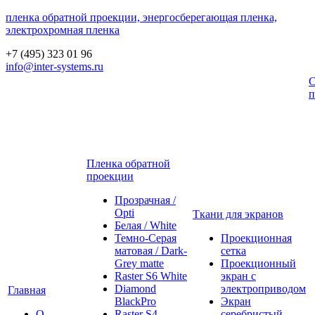
пленка обратной проекции, энергосберегающая пленка,
электрохромная пленка
+7 (495) 323 01 96
info@inter-systems.ru
С
п
Пленка обратной
проекции
Прозрачная /
Opti
Ткани для экранов
Белая / White
Темно-Серая
Проекционная
матовая / Dark-
сетка
Grey matte
Проекционный
Raster S6 White
экран с
Diamond
электроприводом
Главная
BlackPro
Экран
О
Raster S4
серебристый