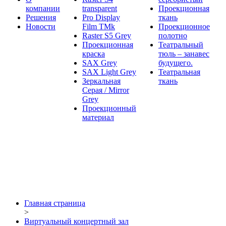
компании
transparent
Проекционная
Решения
Pro Display
ткань
Новости
Film ТМk
Проекционное
Raster S5 Grey
полотно
Проекционная
Театральный
краска
тюль – занавес
SAX Grey
будущего.
SAX Light Grey
Театральная
Зеркальная
ткань
Серая / Mirror
Grey
Проекционный
материал
Главная страница
>
Виртуальный концертный зал