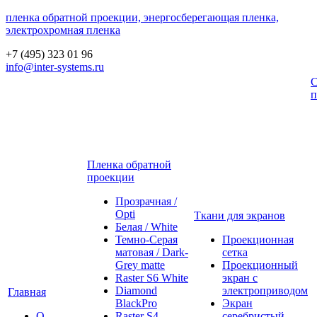
пленка обратной проекции, энергосберегающая пленка,
электрохромная пленка
+7 (495) 323 01 96
info@inter-systems.ru
С
п
Пленка обратной
проекции
Прозрачная /
Opti
Ткани для экранов
Белая / White
Темно-Серая
Проекционная
матовая / Dark-
сетка
Grey matte
Проекционный
Raster S6 White
экран с
Diamond
электроприводом
Главная
BlackPro
Экран
О
Raster S4
серебристый