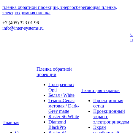
пленка обратной проекции, энергосберегающая пленка,
электрохромная пленка
+7 (495) 323 01 96
info@inter-systems.ru
С
п
Пленка обратной
проекции
Прозрачная /
Opti
Ткани для экранов
Белая / White
Темно-Серая
Проекционная
матовая / Dark-
сетка
Grey matte
Проекционный
Raster S6 White
экран с
Diamond
электроприводом
Главная
BlackPro
Экран
О
Raster S4
серебристый