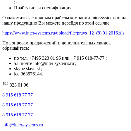
>
Прайс-лист и спецификация
Ознакомиться
с
полным
прайсом
компании
Inter-systems.ru
на
нашу
продукцию
Вы
можете
перейдя
по
этой
ссылке
.
https://www.inter-systems.ru/upload/file/prays_12_(8).01.2016.xls
По
вопросам
предложений
и
дополнительных
скидок
обращайтесь
:
по
тел. +7495 323 01 96 или +7 915 618-77-77 ;
эл
.
почте
info@inter-systems.ru ;
skype
slayersl
;
icq
363576144.
495
323 01 96
8 915 618 77 77
8 915 618 77 77
8 915 618 77 77
info@inter-systems.ru