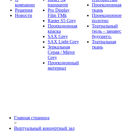
компании
transparent
Проекционная
Решения
Pro Display
ткань
Новости
Film ТМk
Проекционное
Raster S5 Grey
полотно
Проекционная
Театральный
краска
тюль – занавес
SAX Grey
будущего.
SAX Light Grey
Театральная
Зеркальная
ткань
Серая / Mirror
Grey
Проекционный
материал
Главная страница
>
Виртуальный концертный зал