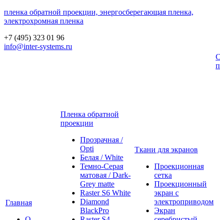
пленка обратной проекции, энергосберегающая пленка,
электрохромная пленка
+7 (495) 323 01 96
info@inter-systems.ru
С
п
Пленка обратной
проекции
Прозрачная /
Opti
Ткани для экранов
Белая / White
Темно-Серая
Проекционная
матовая / Dark-
сетка
Grey matte
Проекционный
Raster S6 White
экран с
Diamond
электроприводом
Главная
BlackPro
Экран
О
Raster S4
серебристый