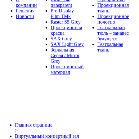
компании
transparent
Проекционная
Решения
Pro Display
ткань
Новости
Film ТМk
Проекционное
Raster S5 Grey
полотно
Проекционная
Театральный
краска
тюль – занавес
SAX Grey
будущего.
SAX Light Grey
Театральная
Зеркальная
ткань
Серая / Mirror
Grey
Проекционный
материал
Главная страница
>
Виртуальный концертный зал