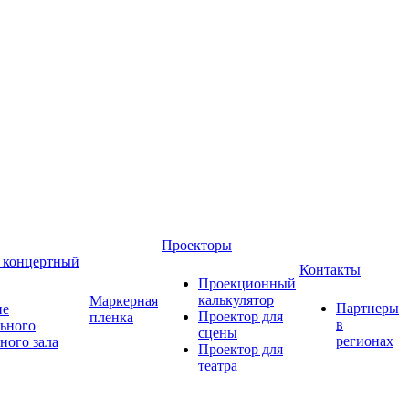
Проекторы
 концертный
Контакты
Проекционный
калькулятор
Маркерная
Партнеры
ие
Проектор для
пленка
в
ьного
сцены
регионах
ного зала
Проектор для
театра