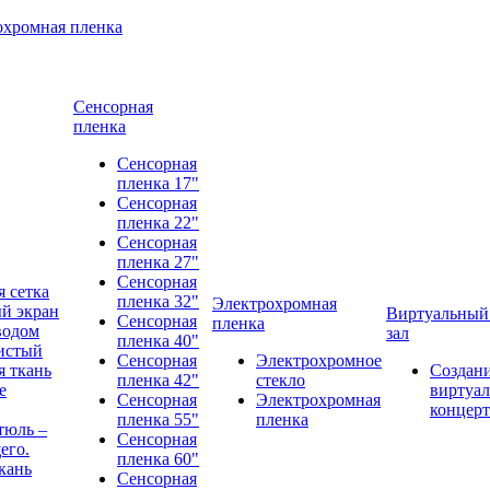
охромная пленка
Сенсорная
пленка
Сенсорная
пленка 17"
Сенсорная
пленка 22"
Сенсорная
пленка 27"
Сенсорная
 сетка
пленка 32"
Электрохромная
й экран
Виртуальный
Сенсорная
пленка
водом
зал
пленка 40"
истый
Сенсорная
Электрохромное
 ткань
Создан
пленка 42"
стекло
е
виртуал
Сенсорная
Электрохромная
концерт
пленка 55"
пленка
тюль –
Сенсорная
его.
пленка 60"
кань
Сенсорная