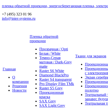
пленка обратной проекции, энергосберегающая пленка, электр
+7 (495) 323 01 96
info@inter-systems.ru
Пленка обратной
проекции
Прозрачная / Opti
Белая / White
Ткани для экранов
Темно-Серая
матовая / Dark-Grey
Проекционная
matte
Проекционны
Главная
Raster S6 White
с электропри
Diamond BlackPro
О
Экран серебр
Raster S4 transparent
компании
Проекционная
Pro Display Film ТМk
Решения
Проекционно
Raster S5 Grey
Новости
полотно
Проекционная
Театральный 
краска
занавес будущ
SAX Grey
Театральная т
SAX Light Grey