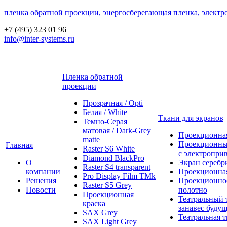
пленка обратной проекции, энергосберегающая пленка, электр
+7 (495) 323 01 96
info@inter-systems.ru
Пленка обратной
проекции
Прозрачная / Opti
Белая / White
Ткани для экранов
Темно-Серая
матовая / Dark-Grey
Проекционная
matte
Проекционны
Главная
Raster S6 White
с электропри
Diamond BlackPro
О
Экран серебр
Raster S4 transparent
компании
Проекционная
Pro Display Film ТМk
Решения
Проекционно
Raster S5 Grey
Новости
полотно
Проекционная
Театральный 
краска
занавес будущ
SAX Grey
Театральная т
SAX Light Grey