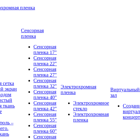
охромная пленка
Сенсорная
пленка
Сенсорная
пленка 17"
Сенсорная
пленка 22"
Сенсорная
пленка 27"
Сенсорная
 сетка
пленка 32"
Электрохромная
й экран
Виртуальный
Сенсорная
пленка
водом
зал
пленка 40"
истый
Сенсорная
Электрохромное
 ткань
Создан
пленка 42"
стекло
е
виртуал
Сенсорная
Электрохромная
концерт
пленка 55"
пленка
тюль –
Сенсорная
его.
пленка 60"
кань
Сенсорная