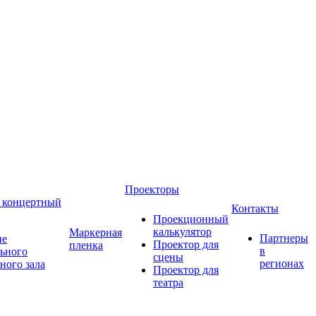
Проекторы
 концертный
Контакты
Проекционный
калькулятор
Маркерная
Партнеры
ие
Проектор для
пленка
в
ьного
сцены
регионах
ного зала
Проектор для
театра