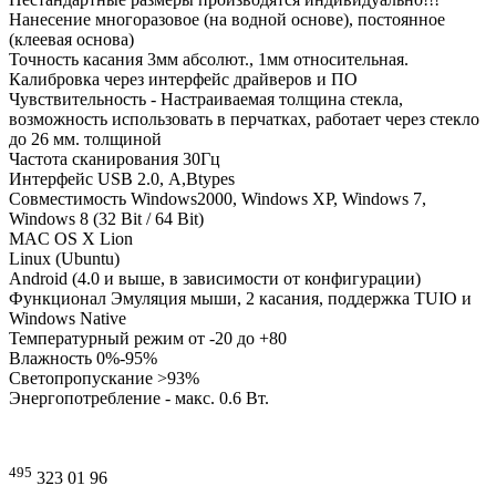
Нанесение
многоразовое
(
на
водной
основе
),
постоянное
(
клеевая
основа
)
Точность
касания
3мм
абсолют
.,
1мм
относительная
.
Калибровка
через
интерфейс
драйверов
и
ПО
Чувствительность
-
Настраиваемая
толщина
стекла
,
возможность
использовать
в
перчатках
,
работает
через
стекло
до
26
мм
.
толщиной
Частота
сканирования
30Гц
Интерфейс
USB 2.0, А,
Btypes
Совместимость
Windows2000
, Windows XP, Windows 7,
Windows 8 (32 Bit / 64 Bit)
MAC OS X Lion
Linux (Ubuntu)
Android (4.0 и
выше
, в
зависимости
от
конфигурации
)
Функционал
Эмуляция
мыши
, 2
касания
,
поддержка
TUIO
и
Windows Native
Температурный
режим
от
-20
до
+80
Влажность
0%-95%
Светопропускание >93%
Энергопотребление
-
макс
. 0.6
Вт
.
495
323 01 96