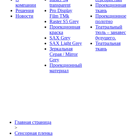
компании
transparent
Проекционная
Решения
Pro Display
ткань
Новости
Film ТМk
Проекционное
Raster S5 Grey
полотно
Проекционная
Театральный
краска
тюль – занавес
SAX Grey
будущего.
SAX Light Grey
Театральная
Зеркальная
ткань
Серая / Mirror
Grey
Проекционный
материал
Главная страница
>
Сенсорная пленка