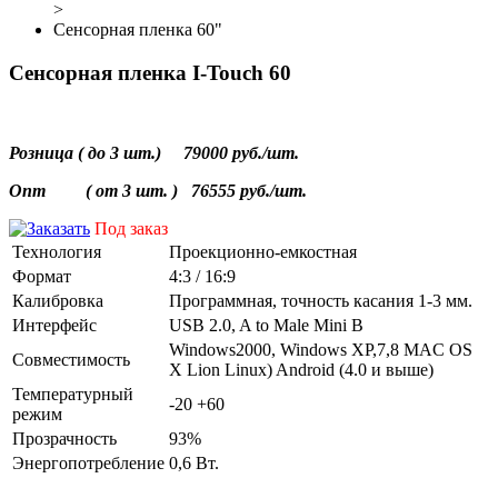
>
Сенсорная пленка 60"
Сенсорная пленка I-Touch 60
Розница
(
до
3
шт
.) 79000 руб./
шт
.
Опт (
от
3
шт
. )
76555 руб./
шт
.
Под заказ
Технология
Проекционно-емкостная
Формат
4:3 / 16:9
Калибровка
Программная, точность касания 1-3 мм.
Интерфейс
USB 2.0, A to Male Mini B
Windows2000, Windows XP,7,8 MAC OS
Совместимость
X Lion Linux) Android (4.0 и выше)
Температурный
-20 +60
режим
Прозрачность
93%
Энергопотребление
0,6 Вт.