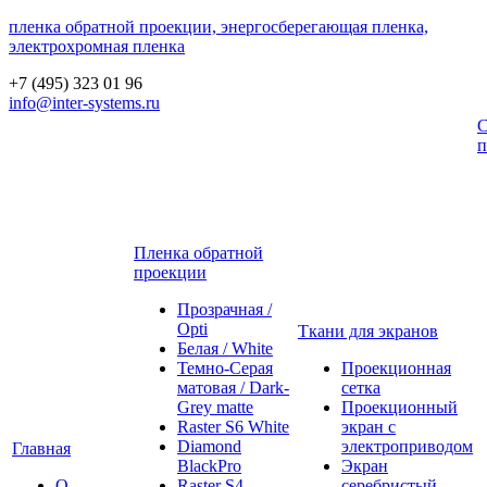
пленка обратной проекции, энергосберегающая пленка,
электрохромная пленка
+7 (495) 323 01 96
info@inter-systems.ru
С
п
Пленка обратной
проекции
Прозрачная /
Opti
Ткани для экранов
Белая / White
Темно-Серая
Проекционная
матовая / Dark-
сетка
Grey matte
Проекционный
Raster S6 White
экран с
Diamond
электроприводом
Главная
BlackPro
Экран
О
Raster S4
серебристый