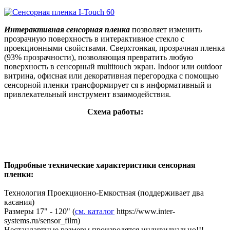
Интерактивная
сенсорная
пленка
позволяет
изменить
прозрачную
поверхность
в
интерактивное
стекло
с
проекционными
свойствами
.
Сверхтонкая
,
прозрачная
пленка
(93%
прозрачности
),
позволяющая
превратить
любую
поверхность
в
сенсорный
multitouch
экран
. Indoor или outdoor
витрина
,
офисная
или
декоративная
перегородка
с
помощью
сенсорной
пленки
трансформирует
ся
в
информативный
и
привлекательный
инструмент
взаимодействия
.
Схема
работы
:
Подробные
технические
характеристики
сенсорная
пленки
:
Технология
Проекционно-Емкостная
(
поддерживает
два
касания
)
Размеры
17" - 120" (
см
.
каталог
https://www.inter-
systems.ru/sensor_film)
Нестандартные
размеры
производятся
индивидуально
!!!