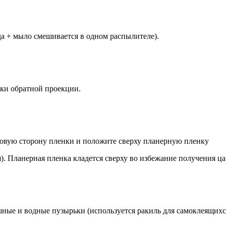
да
+
мыло
смешивается
в
одном
распылителе
).
нки
обратной
проекции
.
товую
сторону
пленки
и
положите
сверху
планерную
пленку
я
).
Планерная
пленка
кладется
сверху
во
избежание
получения
ца
шные
и
водные
пузырьки
(
используется
ракиль
для
самоклеящихс