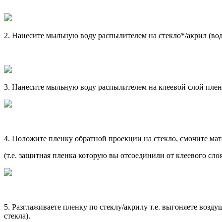
2.
Нанесите
мыльную
воду
распылителем
на
стекло
*/
акрил
(
во
3.
Нанесите
мыльную
воду
распылителем
на
клеевой
слой
пле
4.
Положите
пленку
обратной
проекции
на
стекло
,
смочите
ма
(т.е.
защитная
пленка
которую
вы
отсоединили
от
клеевого
сло
5.
Разглаживаете
пленку
по
стеклу
/
акрилу
т.е.
выгоняете
возду
стекла
).