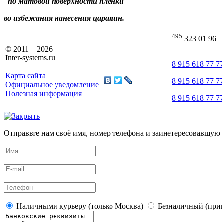
по
матовой
поверхности
пленки
во
избежания
нанесения
царапин
.
495
323 01 96
© 2011—2026
Inter-systems.ru
8 915 618 77 7
Карта сайта
8 915 618 77 7
Официальное уведомление
Полезная информация
8 915 618 77 7
Отправьте нам своё имя, номер телефона и заинетересовавшую 
Наличными курьеру (только Москва)
Безналичный (прик