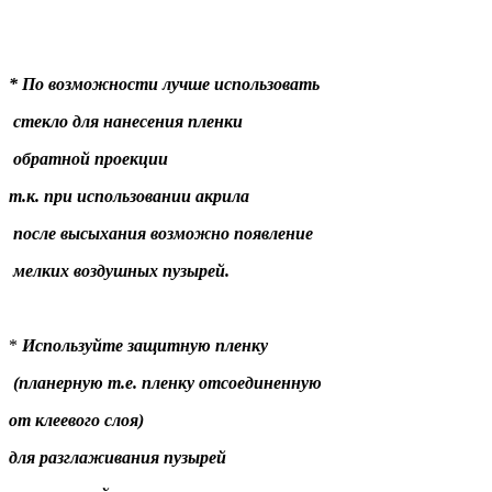
*
По
возможности
лучше
использовать
стекло
для
нанесения
пленки
обратной
проекции
т.к. при
использовании
акрила
после
высыхания
возможно
появление
мелких
воздушных
пузырей
.
*
Используйте
защитную
пленку
(
планерную
т.е.
пленку
отсоединенную
от
клеевого
слоя
)
для
разглаживания
пузырей