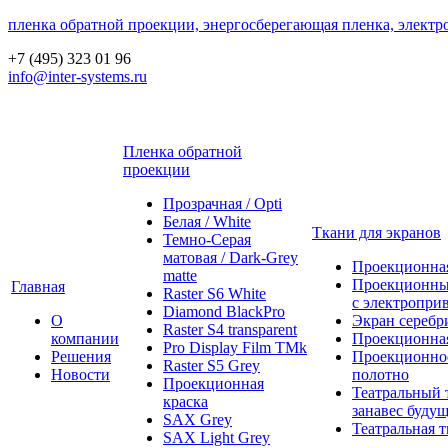
пленка обратной проекции, энергосберегающая пленка, электр
+7 (495) 323 01 96
info@inter-systems.ru
Пленка обратной
проекции
Прозрачная / Opti
Белая / White
Ткани для экранов
Темно-Серая
матовая / Dark-Grey
Проекционная
matte
Проекционны
Главная
Raster S6 White
с электропри
Diamond BlackPro
О
Экран серебр
Raster S4 transparent
компании
Проекционная
Pro Display Film ТМk
Решения
Проекционно
Raster S5 Grey
Новости
полотно
Проекционная
Театральный 
краска
занавес будущ
SAX Grey
Театральная т
SAX Light Grey