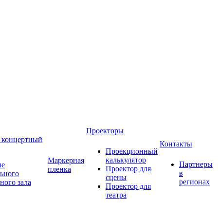
Проекторы
 концертный
Контакты
Проекционный
калькулятор
Маркерная
Партнеры
ие
Проектор для
пленка
в
ьного
сцены
регионах
ного зала
Проектор для
театра