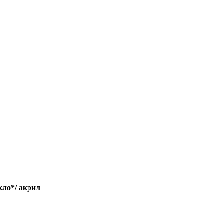
кло
*/
акрил