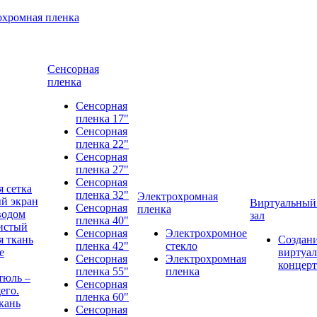
охромная пленка
Сенсорная
пленка
Сенсорная
пленка 17"
Сенсорная
пленка 22"
Сенсорная
пленка 27"
Сенсорная
 сетка
пленка 32"
Электрохромная
й экран
Виртуальный
Сенсорная
пленка
водом
зал
пленка 40"
истый
Сенсорная
Электрохромное
 ткань
Создан
пленка 42"
стекло
е
виртуал
Сенсорная
Электрохромная
концерт
пленка 55"
пленка
тюль –
Сенсорная
его.
пленка 60"
кань
Сенсорная