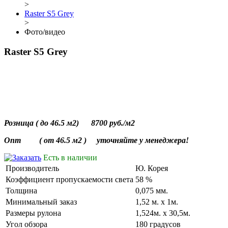
>
Raster S5 Grey
>
Фото/видео
Raster S5 Grey
Розница
(
до
46.5
м2
) 8700 руб./
м2
Опт (
от
46.5
м2
)
уточняйте
у
менеджера
!
Есть в наличии
Производитель
Ю. Корея
Коэффициент пропускаемости света
58 %
Толщина
0,075 мм.
Минимальный заказ
1,52 м. х 1м.
Размеры рулона
1,524м. х 30,5м.
Угол обзора
180 градусов