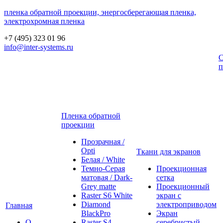
пленка обратной проекции, энергосберегающая пленка,
электрохромная пленка
+7 (495) 323 01 96
info@inter-systems.ru
С
п
Пленка обратной
проекции
Прозрачная /
Opti
Ткани для экранов
Белая / White
Темно-Серая
Проекционная
матовая / Dark-
сетка
Grey matte
Проекционный
Raster S6 White
экран с
Diamond
электроприводом
Главная
BlackPro
Экран
О
Raster S4
серебристый