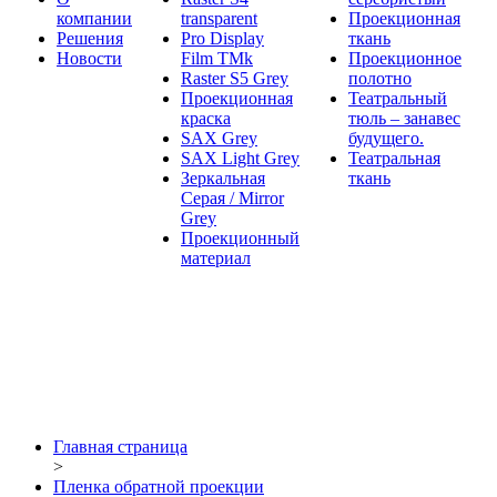
компании
transparent
Проекционная
Решения
Pro Display
ткань
Новости
Film ТМk
Проекционное
Raster S5 Grey
полотно
Проекционная
Театральный
краска
тюль – занавес
SAX Grey
будущего.
SAX Light Grey
Театральная
Зеркальная
ткань
Серая / Mirror
Grey
Проекционный
материал
Главная страница
>
Пленка обратной проекции