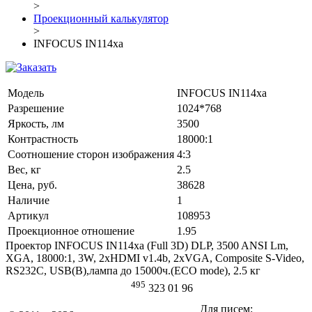
>
Проекционный калькулятор
>
INFOCUS IN114xa
Модель
INFOCUS IN114xa
Разрешение
1024*768
Яркость, лм
3500
Контрастность
18000:1
Соотношение сторон изображения
4:3
Вес, кг
2.5
Цена, руб.
38628
Наличие
1
Артикул
108953
Проекционное отношение
1.95
Проектор INFOCUS IN114xa (Full 3D) DLP, 3500 ANSI Lm,
XGA, 18000:1, 3W, 2хHDMI v1.4b, 2хVGA, Composite S-Video,
RS232C, USB(B),лампа до 15000ч.(ECO mode), 2.5 кг
495
323 01 96
Для писем: