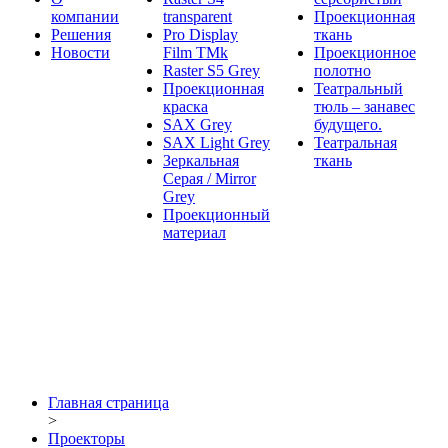
компании
transparent
Проекционная
Решения
Pro Display
ткань
Новости
Film ТМk
Проекционное
Raster S5 Grey
полотно
Проекционная
Театральный
краска
тюль – занавес
SAX Grey
будущего.
SAX Light Grey
Театральная
Зеркальная
ткань
Серая / Mirror
Grey
Проекционный
материал
Главная страница
>
Проекторы