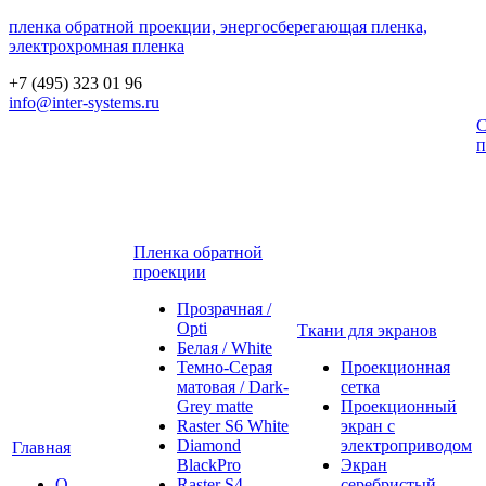
пленка обратной проекции, энергосберегающая пленка,
электрохромная пленка
+7 (495) 323 01 96
info@inter-systems.ru
С
п
Пленка обратной
проекции
Прозрачная /
Opti
Ткани для экранов
Белая / White
Темно-Серая
Проекционная
матовая / Dark-
сетка
Grey matte
Проекционный
Raster S6 White
экран с
Diamond
электроприводом
Главная
BlackPro
Экран
О
Raster S4
серебристый