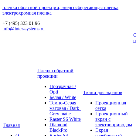
пленка обратной проекции, энергосберегающая пленка,
электрохромная пленка
+7 (495) 323 01 96
info@inter-systems.ru
С
п
Пленка обратной
проекции
Прозрачная /
Opti
Ткани для экранов
Белая / White
Темно-Серая
Проекционная
матовая / Dark-
сетка
Grey matte
Проекционный
Raster S6 White
экран с
Diamond
электроприводом
Главная
BlackPro
Экран
О
Raster S4
серебристый