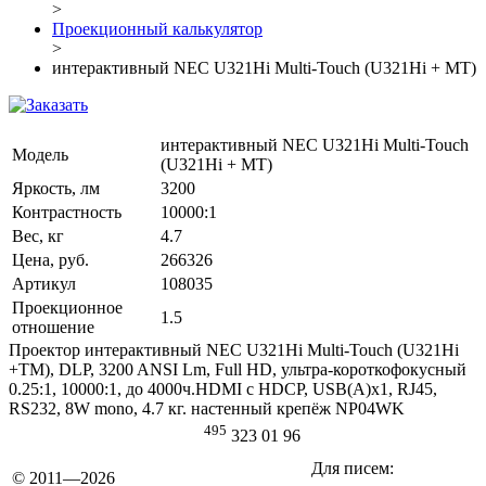
>
Проекционный калькулятор
>
интерактивный NEC U321Hi Multi-Touch (U321Hi + МТ)
интерактивный NEC U321Hi Multi-Touch
Модель
(U321Hi + МТ)
Яркость, лм
3200
Контрастность
10000:1
Вес, кг
4.7
Цена, руб.
266326
Артикул
108035
Проекционное
1.5
отношение
Проектор интерактивный NEC U321Hi Multi-Touch (U321Hi
+ТМ), DLP, 3200 ANSI Lm, Full HD, ультра-короткофокусный
0.25:1, 10000:1, до 4000ч.HDMI с HDCP, USB(A)х1, RJ45,
RS232, 8W mono, 4.7 кг. настенный крепёж NP04WK
495
323 01 96
Для писем:
© 2011—2026