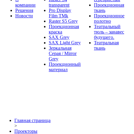
компании
transparent
Проекционная
Решения
Pro Display
ткань
Новости
Film ТМk
Проекционное
Raster S5 Grey
полотно
Проекционная
Театральный
краска
тюль – занавес
SAX Grey
будущего.
SAX Light Grey
Театральная
Зеркальная
ткань
Серая / Mirror
Grey
Проекционный
материал
Главная страница
>
Проекторы