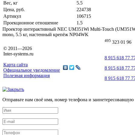
Вес, кг
5.5
Цена, руб.
224738
Артикул
106715
Проекционное отношение
1.5
Проектор интерактивный NEC UM351Wi Multi-Touch (UM351Wi -
mono, 5.5 кг, настенный крепёж NP04WK
495
323 01 96
© 2011—2026
Inter-systems.ru
8 915 618 77 7
Карта сайта
8 915 618 77 7
Официальное уведомление
Полезная информация
8 915 618 77 7
Отправьте нам своё имя, номер телефона и заинетересовавшую 