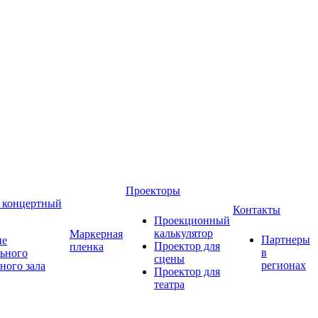
Проекторы
 концертный
Контакты
Проекционный
калькулятор
Маркерная
Партнеры
ие
Проектор для
пленка
в
ьного
сцены
регионах
ного зала
Проектор для
театра