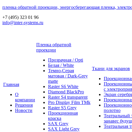
пленка обратной проекции, энергосберегающая пленка, электр
+7 (495) 323 01 96
info@inter-systems.ru
Пленка обратной
проекции
Прозрачная / Opti
Белая / White
Ткани для экранов
Темно-Серая
матовая / Dark-Grey
Проекционная
matte
Проекционны
Главная
Raster S6 White
с электропри
Diamond BlackPro
О
Экран серебр
Raster S4 transparent
компании
Проекционная
Pro Display Film ТМk
Решения
Проекционно
Raster S5 Grey
Новости
полотно
Проекционная
Театральный 
краска
занавес будущ
SAX Grey
Театральная т
SAX Light Grey