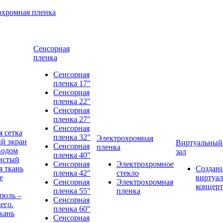
охромная пленка
Сенсорная
пленка
Сенсорная
пленка 17"
Сенсорная
пленка 22"
Сенсорная
пленка 27"
Сенсорная
 сетка
пленка 32"
Электрохромная
й экран
Виртуальный
Сенсорная
пленка
водом
зал
пленка 40"
истый
Сенсорная
Электрохромное
 ткань
Создан
пленка 42"
стекло
е
виртуал
Сенсорная
Электрохромная
концерт
пленка 55"
пленка
тюль –
Сенсорная
его.
пленка 60"
кань
Сенсорная