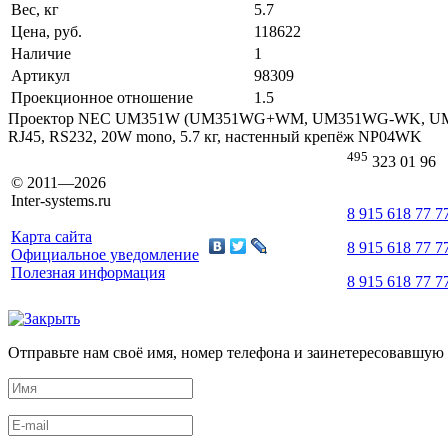
Вес, кг
5.7
Цена, руб.
118622
Наличие
1
Артикул
98309
Проекционное отношение
1.5
Проектор NEC UM351W (UM351WG+WM, UM351WG-WK, UM351W
RJ45, RS232, 20W mono, 5.7 кг, настенный крепёж NP04WK
495
323 01 96
© 2011—2026
Inter-systems.ru
8 915 618 77 7
Карта сайта
8 915 618 77 7
Официальное уведомление
Полезная информация
8 915 618 77 7
Отправьте нам своё имя, номер телефона и заинетересовавшую 