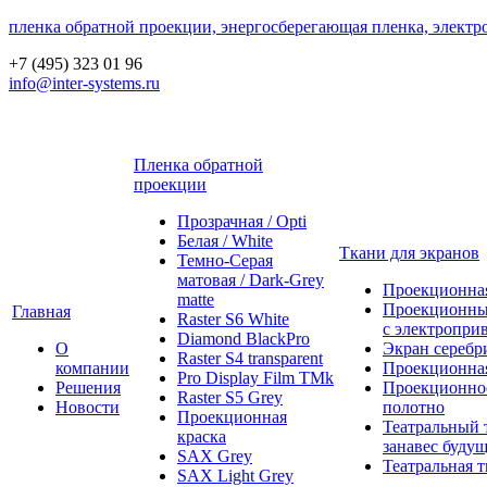
пленка обратной проекции, энергосберегающая пленка, электр
+7 (495) 323 01 96
info@inter-systems.ru
Пленка обратной
проекции
Прозрачная / Opti
Белая / White
Ткани для экранов
Темно-Серая
матовая / Dark-Grey
Проекционная
matte
Проекционны
Главная
Raster S6 White
с электропри
Diamond BlackPro
О
Экран серебр
Raster S4 transparent
компании
Проекционная
Pro Display Film ТМk
Решения
Проекционно
Raster S5 Grey
Новости
полотно
Проекционная
Театральный 
краска
занавес будущ
SAX Grey
Театральная т
SAX Light Grey