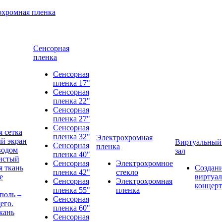
охромная пленка
Сенсорная
пленка
Сенсорная
пленка 17"
Сенсорная
пленка 22"
Сенсорная
пленка 27"
Сенсорная
 сетка
пленка 32"
Электрохромная
й экран
Виртуальный
Сенсорная
пленка
водом
зал
пленка 40"
истый
Сенсорная
Электрохромное
 ткань
Создан
пленка 42"
стекло
е
виртуал
Сенсорная
Электрохромная
концерт
пленка 55"
пленка
тюль –
Сенсорная
его.
пленка 60"
кань
Сенсорная