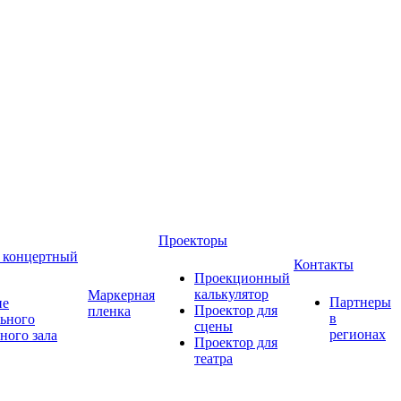
Проекторы
 концертный
Контакты
Проекционный
калькулятор
Маркерная
Партнеры
ие
Проектор для
пленка
в
ьного
сцены
регионах
ного зала
Проектор для
театра