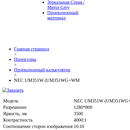
Зеркальная Серая /
Mirror Grey
Проекционный
материал
Главная страница
>
Проекторы
>
Проекционный калькулятор
>
NEC UM351W (UM351WG+WM
Модель
NEC UM351W (UM351W
Разрешение
1280*800
Яркость, лм
3500
Контрастность
4000:1
Соотношение сторон изображения
16:10