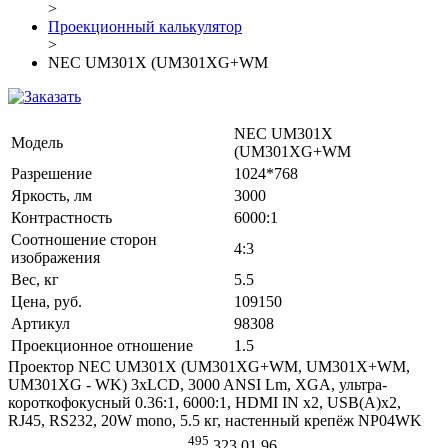
>
Проекционный калькулятор
>
NEC UM301X (UM301XG+WM
NEC UM301X
Модель
(UM301XG+WM
Разрешение
1024*768
Яркость, лм
3000
Контрастность
6000:1
Соотношение сторон
4:3
изображения
Вес, кг
5.5
Цена, руб.
109150
Артикул
98308
Проекционное отношение
1.5
Проектор NEC UM301X (UM301XG+WM, UM301X+WM,
UM301XG - WK) 3хLCD, 3000 ANSI Lm, XGA, ультра-
короткофокусный 0.36:1, 6000:1, HDMI IN x2, USB(A)х2,
RJ45, RS232, 20W mono, 5.5 кг, настенный крепёж NP04WK
495
323 01 96