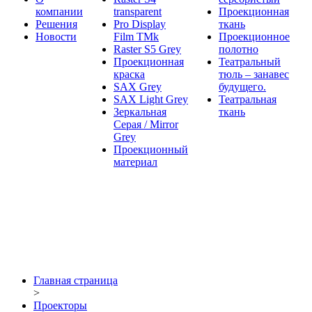
компании
transparent
Проекционная
Решения
Pro Display
ткань
Новости
Film ТМk
Проекционное
Raster S5 Grey
полотно
Проекционная
Театральный
краска
тюль – занавес
SAX Grey
будущего.
SAX Light Grey
Театральная
Зеркальная
ткань
Серая / Mirror
Grey
Проекционный
материал
Главная страница
>
Проекторы