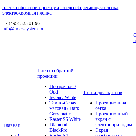
пленка обратной проекции, энергосберегающая пленка,
электрохромная пленка
+7 (495) 323 01 96
info@inter-systems.ru
С
п
Пленка обратной
проекции
Прозрачная /
Opti
Ткани для экранов
Белая / White
Темно-Серая
Проекционная
матовая / Dark-
сетка
Grey matte
Проекционный
Raster S6 White
экран с
Diamond
электроприводом
Главная
BlackPro
Экран
О
Raster S4
серебристый