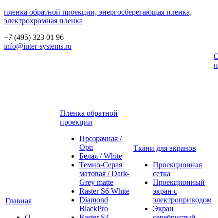
пленка обратной проекции, энергосберегающая пленка,
электрохромная пленка
+7 (495) 323 01 96
info@inter-systems.ru
С
п
Пленка обратной
проекции
Прозрачная /
Opti
Ткани для экранов
Белая / White
Темно-Серая
Проекционная
матовая / Dark-
сетка
Grey matte
Проекционный
Raster S6 White
экран с
Diamond
электроприводом
Главная
BlackPro
Экран
О
Raster S4
серебристый