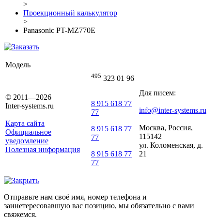
>
Проекционный калькулятор
>
Panasonic PT-MZ770E
Модель
495
323 01 96
Для писем:
© 2011—2026
8 915 618 77
Inter-systems.ru
info@inter-systems.ru
77
Карта сайта
Москва, Россия,
8 915 618 77
Официальное
115142
77
уведомление
ул. Коломенская, д.
Полезная информация
21
8 915 618 77
77
Отправьте нам своё имя, номер телефона и
заинетересовавшую вас позицию, мы обязательно с вами
свяжемся.