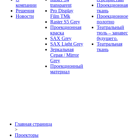
компании
transparent
Проекционная
Решения
Pro Display
ткань
Новости
Film ТМk
Проекционное
Raster S5 Grey
полотно
Проекционная
Театральный
краска
тюль – занавес
SAX Grey
будущего.
SAX Light Grey
Театральная
Зеркальная
ткань
Серая / Mirror
Grey
Проекционный
материал
Главная страница
>
Проекторы