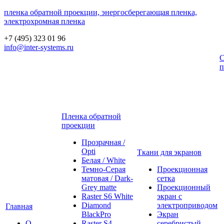
пленка обратной проекции, энергосберегающая пленка,
электрохромная пленка
+7 (495) 323 01 96
info@inter-systems.ru
С
п
Пленка обратной
проекции
Прозрачная /
Opti
Ткани для экранов
Белая / White
Темно-Серая
Проекционная
матовая / Dark-
сетка
Grey matte
Проекционный
Raster S6 White
экран с
Diamond
электроприводом
Главная
BlackPro
Экран
О
Raster S4
серебристый