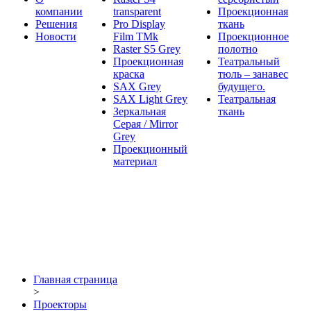
компании
transparent
Проекционная
Решения
Pro Display
ткань
Новости
Film ТМk
Проекционное
Raster S5 Grey
полотно
Проекционная
Театральный
краска
тюль – занавес
SAX Grey
будущего.
SAX Light Grey
Театральная
Зеркальная
ткань
Серая / Mirror
Grey
Проекционный
материал
Главная страница
>
Проекторы