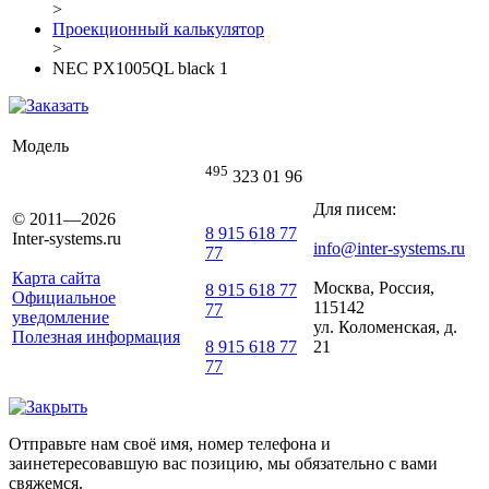
>
Проекционный калькулятор
>
NEC PX1005QL black 1
Модель
495
323 01 96
Для писем:
© 2011—2026
8 915 618 77
Inter-systems.ru
info@inter-systems.ru
77
Карта сайта
Москва, Россия,
8 915 618 77
Официальное
115142
77
уведомление
ул. Коломенская, д.
Полезная информация
21
8 915 618 77
77
Отправьте нам своё имя, номер телефона и
заинетересовавшую вас позицию, мы обязательно с вами
свяжемся.