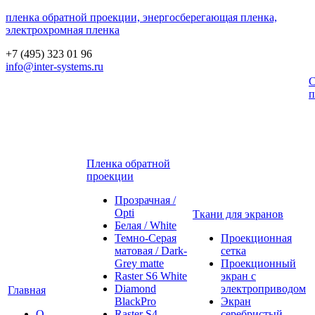
пленка обратной проекции, энергосберегающая пленка,
электрохромная пленка
+7 (495) 323 01 96
info@inter-systems.ru
С
п
Пленка обратной
проекции
Прозрачная /
Opti
Ткани для экранов
Белая / White
Темно-Серая
Проекционная
матовая / Dark-
сетка
Grey matte
Проекционный
Raster S6 White
экран с
Diamond
электроприводом
Главная
BlackPro
Экран
О
Raster S4
серебристый