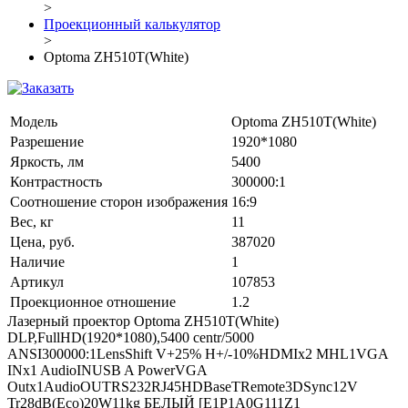
>
Проекционный калькулятор
>
Optoma ZH510T(White)
Модель
Optoma ZH510T(White)
Разрешение
1920*1080
Яркость, лм
5400
Контрастность
300000:1
Соотношение сторон изображения
16:9
Вес, кг
11
Цена, руб.
387020
Наличие
1
Артикул
107853
Проекционное отношение
1.2
Лазерный проектор Optoma ZH510T(White)
DLP,FullHD(1920*1080),5400 centr/5000
ANSI300000:1LensShift V+25% H+/-10%HDMIx2 MHL1VGA
INx1 AudioINUSB A PowerVGA
Outx1AudioOUTRS232RJ45HDBaseTRemote3DSync12V
Tr28dB(Eco)20W11kg БЕЛЫЙ [E1P1A0G111Z1