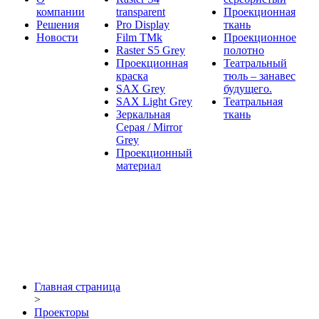
компании
transparent
Проекционная
Решения
Pro Display
ткань
Новости
Film ТМk
Проекционное
Raster S5 Grey
полотно
Проекционная
Театральный
краска
тюль – занавес
SAX Grey
будущего.
SAX Light Grey
Театральная
Зеркальная
ткань
Серая / Mirror
Grey
Проекционный
материал
Главная страница
>
Проекторы