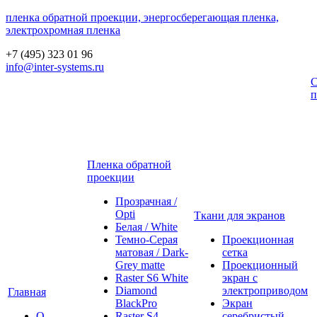
пленка обратной проекции, энергосберегающая пленка,
электрохромная пленка
+7 (495) 323 01 96
info@inter-systems.ru
С
п
Пленка обратной
проекции
Прозрачная /
Opti
Ткани для экранов
Белая / White
Темно-Серая
Проекционная
матовая / Dark-
сетка
Grey matte
Проекционный
Raster S6 White
экран с
Diamond
электроприводом
Главная
BlackPro
Экран
О
Raster S4
серебристый