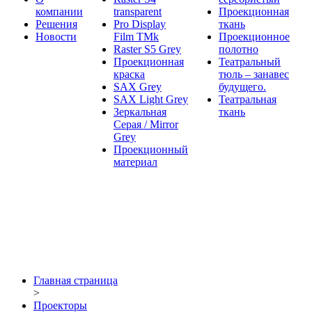
компании
transparent
Проекционная
Решения
Pro Display
ткань
Новости
Film ТМk
Проекционное
Raster S5 Grey
полотно
Проекционная
Театральный
краска
тюль – занавес
SAX Grey
будущего.
SAX Light Grey
Театральная
Зеркальная
ткань
Серая / Mirror
Grey
Проекционный
материал
Главная страница
>
Проекторы