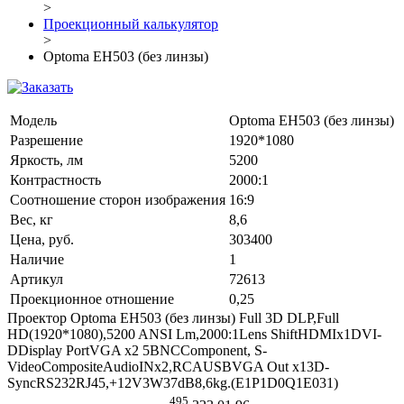
>
Проекционный калькулятор
>
Optoma EH503 (без линзы)
Модель
Optoma EH503 (без линзы)
Разрешение
1920*1080
Яркость, лм
5200
Контрастность
2000:1
Соотношение сторон изображения
16:9
Вес, кг
8,6
Цена, руб.
303400
Наличие
1
Артикул
72613
Проекционное отношение
0,25
Проектор Optoma EH503 (без линзы) Full 3D DLP,Full
HD(1920*1080),5200 ANSI Lm,2000:1Lens ShiftHDMIx1DVI-
DDisplay PortVGA x2 5BNCComponent, S-
VideoCompositeAudioINx2,RCAUSBVGA Out x13D-
SyncRS232RJ45,+12V3W37dB8,6kg.(E1P1D0Q1E031)
495