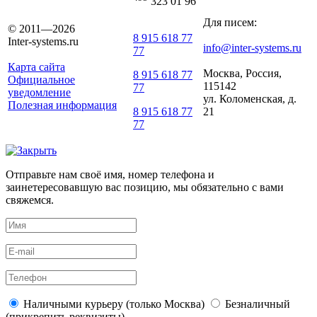
323 01 96
Для писем:
© 2011—2026
8 915 618 77
Inter-systems.ru
info@inter-systems.ru
77
Карта сайта
Москва, Россия,
8 915 618 77
Официальное
115142
77
уведомление
ул. Коломенская, д.
Полезная информация
21
8 915 618 77
77
Отправьте нам своё имя, номер телефона и
заинетересовавшую вас позицию, мы обязательно с вами
свяжемся.
Наличными курьеру (только Москва)
Безналичный
(прикрепить реквизиты)