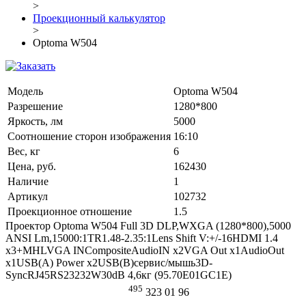
>
Проекционный калькулятор
>
Optoma W504
Модель
Optoma W504
Разрешение
1280*800
Яркость, лм
5000
Соотношение сторон изображения
16:10
Вес, кг
6
Цена, руб.
162430
Наличие
1
Артикул
102732
Проекционное отношение
1.5
Проектор Optoma W504 Full 3D DLP,WXGA (1280*800),5000
ANSI Lm,15000:1TR1.48-2.35:1Lens Shift V:+/-16HDMI 1.4
x3+MHLVGA INCompositeAudioIN x2VGA Out x1AudioOut
x1USB(A) Power x2USB(B)сервис/мышь3D-
SyncRJ45RS23232W30dB 4,6кг (95.70E01GC1E)
495
323 01 96