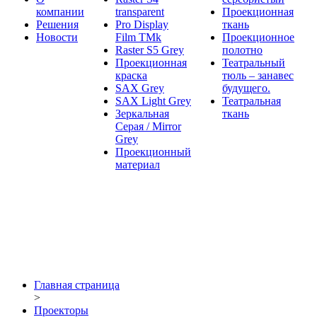
компании
transparent
Проекционная
Решения
Pro Display
ткань
Новости
Film ТМk
Проекционное
Raster S5 Grey
полотно
Проекционная
Театральный
краска
тюль – занавес
SAX Grey
будущего.
SAX Light Grey
Театральная
Зеркальная
ткань
Серая / Mirror
Grey
Проекционный
материал
Главная страница
>
Проекторы