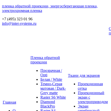
пленка обратной проекции, энергосберегающая пленка,
электрохромная пленка
+7 (495) 323 01 96
info@inter-systems.ru
С
п
Пленка обратной
проекции
Прозрачная /
Opti
Ткани для экранов
Белая / White
Темно-Серая
Проекционная
матовая / Dark-
сетка
Grey matte
Проекционный
Raster S6 White
экран с
Diamond
электроприводом
Главная
BlackPro
Экран
О
Raster S4
серебристый