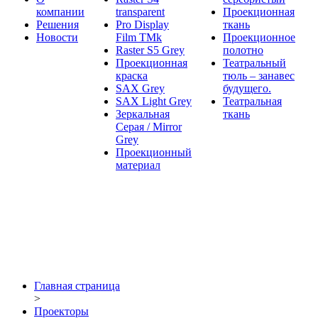
компании
transparent
Проекционная
Решения
Pro Display
ткань
Новости
Film ТМk
Проекционное
Raster S5 Grey
полотно
Проекционная
Театральный
краска
тюль – занавес
SAX Grey
будущего.
SAX Light Grey
Театральная
Зеркальная
ткань
Серая / Mirror
Grey
Проекционный
материал
Главная страница
>
Проекторы