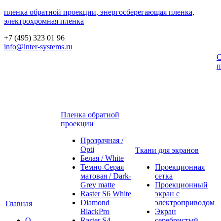
пленка обратной проекции, энергосберегающая пленка,
электрохромная пленка
+7 (495) 323 01 96
info@inter-systems.ru
С
п
Пленка обратной
проекции
Прозрачная /
Opti
Ткани для экранов
Белая / White
Темно-Серая
Проекционная
матовая / Dark-
сетка
Grey matte
Проекционный
Raster S6 White
экран с
Diamond
электроприводом
Главная
BlackPro
Экран
О
Raster S4
серебристый