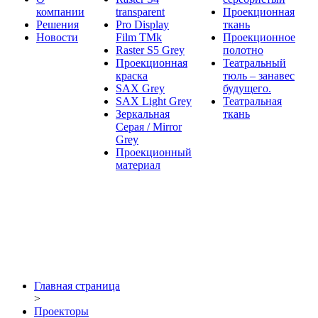
компании
transparent
Проекционная
Решения
Pro Display
ткань
Новости
Film ТМk
Проекционное
Raster S5 Grey
полотно
Проекционная
Театральный
краска
тюль – занавес
SAX Grey
будущего.
SAX Light Grey
Театральная
Зеркальная
ткань
Серая / Mirror
Grey
Проекционный
материал
Главная страница
>
Проекторы