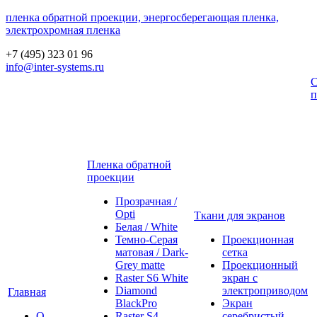
пленка обратной проекции, энергосберегающая пленка,
электрохромная пленка
+7 (495) 323 01 96
info@inter-systems.ru
С
п
Пленка обратной
проекции
Прозрачная /
Opti
Ткани для экранов
Белая / White
Темно-Серая
Проекционная
матовая / Dark-
сетка
Grey matte
Проекционный
Raster S6 White
экран с
Diamond
электроприводом
Главная
BlackPro
Экран
О
Raster S4
серебристый