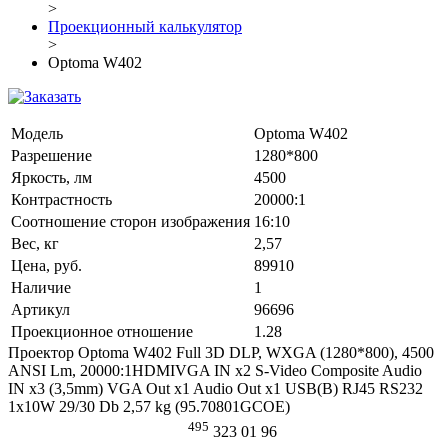
>
Проекционный калькулятор
>
Optoma W402
Модель
Optoma W402
Разрешение
1280*800
Яркость, лм
4500
Контрастность
20000:1
Соотношение сторон изображения
16:10
Вес, кг
2,57
Цена, руб.
89910
Наличие
1
Артикул
96696
Проекционное отношение
1.28
Проектор Optoma W402 Full 3D DLP, WXGA (1280*800), 4500
ANSI Lm, 20000:1HDMIVGA IN x2 S-Video Composite Audio
IN x3 (3,5mm) VGA Out x1 Audio Out x1 USB(B) RJ45 RS232
1x10W 29/30 Db 2,57 kg (95.70801GCOE)
495
323 01 96