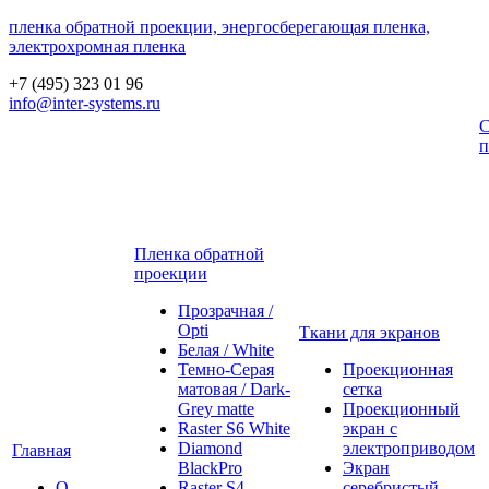
пленка обратной проекции, энергосберегающая пленка,
электрохромная пленка
+7 (495) 323 01 96
info@inter-systems.ru
С
п
Пленка обратной
проекции
Прозрачная /
Opti
Ткани для экранов
Белая / White
Темно-Серая
Проекционная
матовая / Dark-
сетка
Grey matte
Проекционный
Raster S6 White
экран с
Diamond
электроприводом
Главная
BlackPro
Экран
О
Raster S4
серебристый