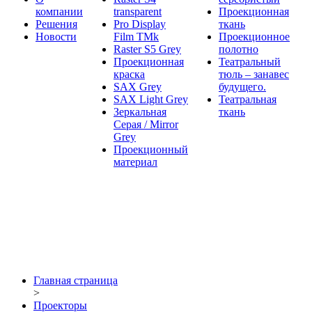
компании
transparent
Проекционная
Решения
Pro Display
ткань
Новости
Film ТМk
Проекционное
Raster S5 Grey
полотно
Проекционная
Театральный
краска
тюль – занавес
SAX Grey
будущего.
SAX Light Grey
Театральная
Зеркальная
ткань
Серая / Mirror
Grey
Проекционный
материал
Главная страница
>
Проекторы