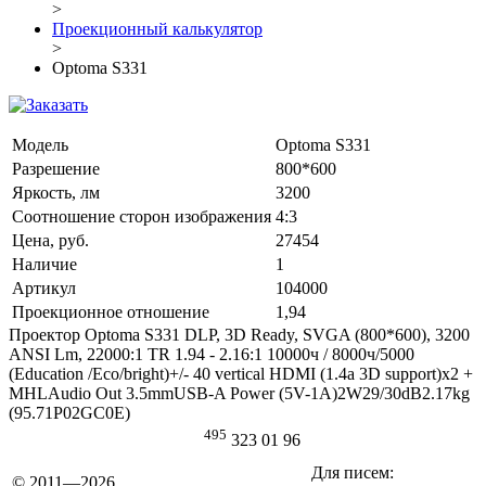
>
Проекционный калькулятор
>
Optoma S331
Модель
Optoma S331
Разрешение
800*600
Яркость, лм
3200
Соотношение сторон изображения
4:3
Цена, руб.
27454
Наличие
1
Артикул
104000
Проекционное отношение
1,94
Проектор Optoma S331 DLP, 3D Ready, SVGA (800*600), 3200
ANSI Lm, 22000:1 TR 1.94 - 2.16:1 10000ч / 8000ч/5000
(Education /Eco/bright)+/- 40 vertical HDMI (1.4a 3D support)x2 +
MHLAudio Out 3.5mmUSB-A Power (5V-1A)2W29/30dB2.17kg
(95.71P02GC0E)
495
323 01 96
Для писем:
© 2011—2026