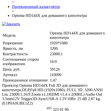
>
Проекционный калькулятор
>
Optoma HD144X для домашнего кинотеатра
Optoma HD144X для домашнего
Модель
кинотеатра
Разрешение
1920*1080
Яркость, лм
3200
Контрастность
23000:1
Соотношение сторон
16:9
изображения
Цена, руб.
59126
Артикул
110090
Проекционное отношение
1,47
Проектор Optoma HD144X Full 3D для домашнего
кинотеатра,DLP,Full HD (1920x1080), FULL 3D, 3200 ANSI
Lm, 23000:1,16:9 Zoom x1,1HDMI v1.4 x 2(MHL) Audio Out
3.5mm12V Trigger3D-SyncUSB-A 1.5V10Вт. 25 dB 2.87 kg.
(E1P0A0UBE1Z2)
495
323 01 96