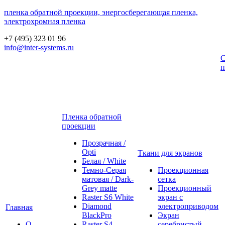
пленка обратной проекции, энергосберегающая пленка,
электрохромная пленка
+7 (495) 323 01 96
info@inter-systems.ru
С
п
Пленка обратной
проекции
Прозрачная /
Opti
Ткани для экранов
Белая / White
Темно-Серая
Проекционная
матовая / Dark-
сетка
Grey matte
Проекционный
Raster S6 White
экран с
Diamond
электроприводом
Главная
BlackPro
Экран
О
Raster S4
серебристый