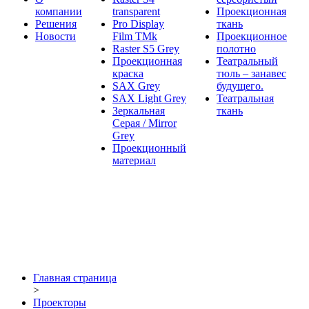
компании
transparent
Проекционная
Решения
Pro Display
ткань
Новости
Film ТМk
Проекционное
Raster S5 Grey
полотно
Проекционная
Театральный
краска
тюль – занавес
SAX Grey
будущего.
SAX Light Grey
Театральная
Зеркальная
ткань
Серая / Mirror
Grey
Проекционный
материал
Главная страница
>
Проекторы