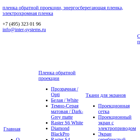
пленка обратной проекции, энергосберегающая пленка,
электрохромная пленка
+7 (495) 323 01 96
info@inter-systems.ru
С
п
Пленка обратной
проекции
Прозрачная /
Opti
Ткани для экранов
Белая / White
Темно-Серая
Проекционная
матовая / Dark-
сетка
Grey matte
Проекционный
Raster S6 White
экран с
Diamond
электроприводом
Главная
BlackPro
Экран
О
Raster S4
серебристый