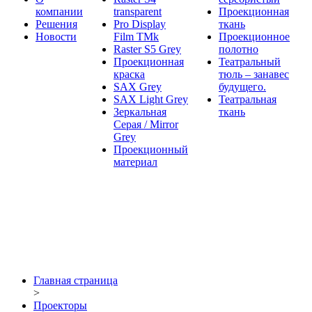
компании
transparent
Проекционная
Решения
Pro Display
ткань
Новости
Film ТМk
Проекционное
Raster S5 Grey
полотно
Проекционная
Театральный
краска
тюль – занавес
SAX Grey
будущего.
SAX Light Grey
Театральная
Зеркальная
ткань
Серая / Mirror
Grey
Проекционный
материал
Главная страница
>
Проекторы