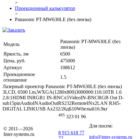
>
Проекционный калькулятор
>
Panasonic PT-MW630LE (без линзы)
Panasonic PT-MW630LE (без
Модель
линзы)
Яркость, лм
6500
Цена, руб.
475000
Артикул
108612
Проекционное
1.5
отношение
Лазерный проектор Panasonic PT-MW630LE (без линзы)
3LCD, 6500 Lm,WXGA(1280x800)3000000:116:10TR 1.6
2.8:1HDMI INRGB1 IN-BNCx5VideoIN-BNCRGB Out D-
sub15pinAudioINAudioOutRS232RemoteINx2LAN RJ45-
DIGITAL LINKUSB Ax232/26дБ10Wбелый16.9кг
495
323 01 96
Для писем:
© 2011—2026
8 915 618 77
Inter-systems.ru
info@inter-systems.ru
77