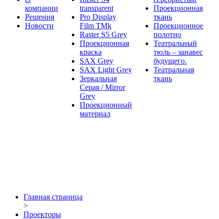
компании
transparent
Проекционная
Решения
Pro Display
ткань
Новости
Film ТМk
Проекционное
Raster S5 Grey
полотно
Проекционная
Театральный
краска
тюль – занавес
SAX Grey
будущего.
SAX Light Grey
Театральная
Зеркальная
ткань
Серая / Mirror
Grey
Проекционный
материал
Главная страница
>
Проекторы