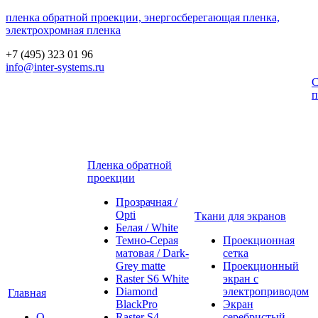
пленка обратной проекции, энергосберегающая пленка,
электрохромная пленка
+7 (495) 323 01 96
info@inter-systems.ru
С
п
Пленка обратной
проекции
Прозрачная /
Opti
Ткани для экранов
Белая / White
Темно-Серая
Проекционная
матовая / Dark-
сетка
Grey matte
Проекционный
Raster S6 White
экран с
Diamond
электроприводом
Главная
BlackPro
Экран
О
Raster S4
серебристый