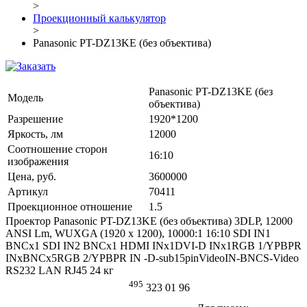
>
Проекционный калькулятор
>
Panasonic PT-DZ13KE (без объектива)
Panasonic PT-DZ13KE (без
Модель
объектива)
Разрешение
1920*1200
Яркость, лм
12000
Соотношение сторон
16:10
изображения
Цена, руб.
3600000
Артикул
70411
Проекционное отношение
1.5
Проектор Panasonic PT-DZ13KE (без объектива) 3DLP, 12000
ANSI Lm, WUXGA (1920 x 1200), 10000:1 16:10 SDI IN1
BNCx1 SDI IN2 BNCx1 HDMI INx1DVI-D INx1RGB 1/YPBPR
INxBNCx5RGB 2/YPBPR IN -D-sub15pinVideoIN-BNCS-Video
RS232 LAN RJ45 24 кг
495
323 01 96