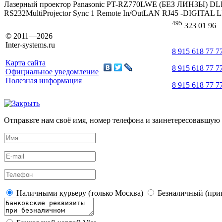
Лазерный проектор Panasonic PT-RZ770LWE (БЕЗ ЛИНЗЫ) DL
RS232MultiProjector Sync 1 Remote In/OutLAN RJ45 -DIGITAL L
495
323 01 96
© 2011—2026
Inter-systems.ru
8 915 618 77 7
Карта сайта
8 915 618 77 7
Официальное уведомление
Полезная информация
8 915 618 77 7
Отправьте нам своё имя, номер телефона и заинетересовавшую 
Наличными курьеру (только Москва)
Безналичный (прик