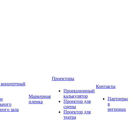
Проекторы
 концертный
Контакты
Проекционный
калькулятор
Маркерная
Партнеры
ие
Проектор для
пленка
в
ьного
сцены
регионах
ного зала
Проектор для
театра