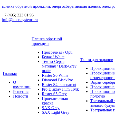
пленка обратной проекции, энергосберегающая пленка, электр
+7 (495) 323 01 96
info@inter-systems.ru
Пленка обратной
проекции
Прозрачная / Opti
Белая / White
Ткани для экранов
Темно-Серая
матовая / Dark-Grey
Проекционная
matte
Проекционны
Главная
Raster S6 White
с электропри
Diamond BlackPro
О
Экран серебр
Raster S4 transparent
компании
Проекционная
Pro Display Film ТМk
Решения
Проекционно
Raster S5 Grey
Новости
полотно
Проекционная
Театральный 
краска
занавес будущ
SAX Grey
Театральная т
SAX Light Grey