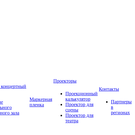
Проекторы
 концертный
Контакты
Проекционный
калькулятор
Маркерная
Партнеры
ие
Проектор для
пленка
в
ьного
сцены
регионах
ного зала
Проектор для
театра