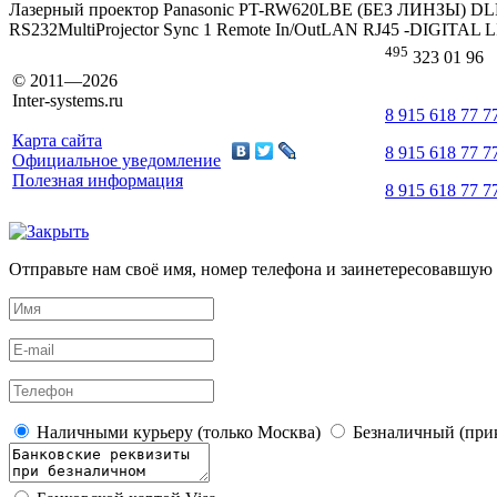
Лазерный проектор Panasonic PT-RW620LBE (БЕЗ ЛИНЗЫ) DL
RS232MultiProjector Sync 1 Remote In/OutLAN RJ45 -DIGITAL 
495
323 01 96
© 2011—2026
Inter-systems.ru
8 915 618 77 7
Карта сайта
8 915 618 77 7
Официальное уведомление
Полезная информация
8 915 618 77 7
Отправьте нам своё имя, номер телефона и заинетересовавшую 
Наличными курьеру (только Москва)
Безналичный (прик