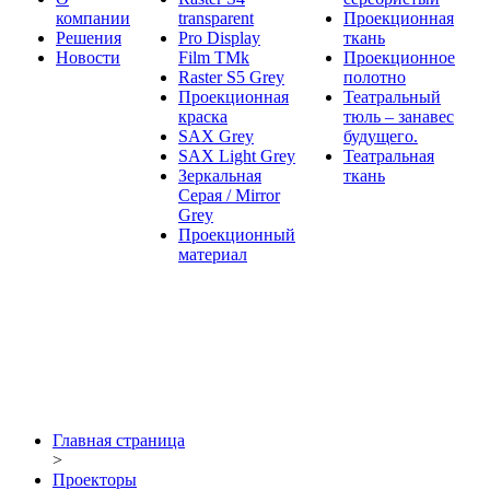
компании
transparent
Проекционная
Решения
Pro Display
ткань
Новости
Film ТМk
Проекционное
Raster S5 Grey
полотно
Проекционная
Театральный
краска
тюль – занавес
SAX Grey
будущего.
SAX Light Grey
Театральная
Зеркальная
ткань
Серая / Mirror
Grey
Проекционный
материал
Главная страница
>
Проекторы