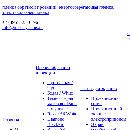
пленка обратной проекции, энергосберегающая пленка,
электрохромная пленка
+7 (495) 323 01 96
info@inter-systems.ru
С
п
Пленка обратной
проекции
Прозрачная /
Opti
Ткани для экранов
Белая / White
Темно-Серая
Проекционная
матовая / Dark-
сетка
Grey matte
Проекционный
Raster S6 White
экран с
Diamond
электроприводом
Главная
BlackPro
Экран
О
Raster S4
серебристый