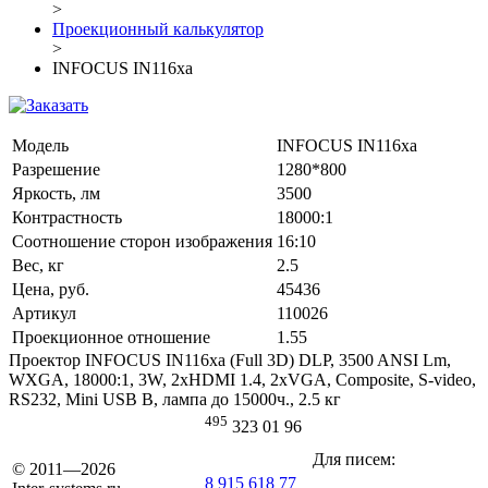
>
Проекционный калькулятор
>
INFOCUS IN116xa
Модель
INFOCUS IN116xa
Разрешение
1280*800
Яркость, лм
3500
Контрастность
18000:1
Соотношение сторон изображения
16:10
Вес, кг
2.5
Цена, руб.
45436
Артикул
110026
Проекционное отношение
1.55
Проектор INFOCUS IN116xa (Full 3D) DLP, 3500 ANSI Lm,
WXGA, 18000:1, 3W, 2хHDMI 1.4, 2хVGA, Composite, S-video,
RS232, Mini USB B, лампа до 15000ч., 2.5 кг
495
323 01 96
Для писем:
© 2011—2026
8 915 618 77