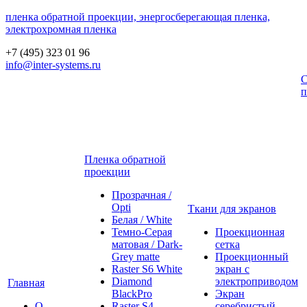
пленка обратной проекции, энергосберегающая пленка,
электрохромная пленка
+7 (495) 323 01 96
info@inter-systems.ru
С
п
Пленка обратной
проекции
Прозрачная /
Opti
Ткани для экранов
Белая / White
Темно-Серая
Проекционная
матовая / Dark-
сетка
Grey matte
Проекционный
Raster S6 White
экран с
Diamond
электроприводом
Главная
BlackPro
Экран
О
Raster S4
серебристый