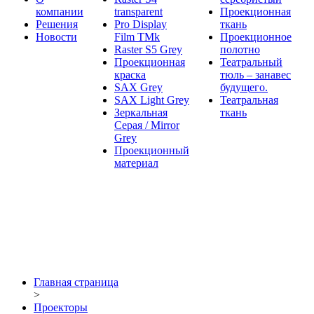
компании
transparent
Проекционная
Решения
Pro Display
ткань
Новости
Film ТМk
Проекционное
Raster S5 Grey
полотно
Проекционная
Театральный
краска
тюль – занавес
SAX Grey
будущего.
SAX Light Grey
Театральная
Зеркальная
ткань
Серая / Mirror
Grey
Проекционный
материал
Главная страница
>
Проекторы