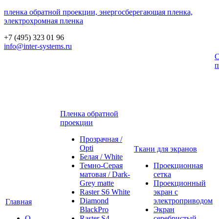
пленка обратной проекции, энергосберегающая пленка,
электрохромная пленка
+7 (495) 323 01 96
info@inter-systems.ru
С
п
Пленка обратной
проекции
Прозрачная /
Opti
Ткани для экранов
Белая / White
Темно-Серая
Проекционная
матовая / Dark-
сетка
Grey matte
Проекционный
Raster S6 White
экран с
Diamond
электроприводом
Главная
BlackPro
Экран
О
Raster S4
серебристый