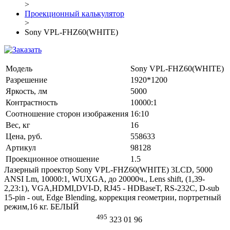
>
Проекционный калькулятор
>
Sony VPL-FHZ60(WHITE)
Модель
Sony VPL-FHZ60(WHITE)
Разрешение
1920*1200
Яркость, лм
5000
Контрастность
10000:1
Соотношение сторон изображения
16:10
Вес, кг
16
Цена, руб.
558633
Артикул
98128
Проекционное отношение
1.5
Лазерный проектор Sony VPL-FHZ60(WHITE) 3LCD, 5000
ANSI Lm, 10000:1, WUXGA, до 20000ч., Lens shift, (1,39-
2,23:1), VGA,HDMI,DVI-D, RJ45 - HDBaseT, RS-232C, D-sub
15-pin - out, Edge Blending, коррекция геометрии, портретный
режим,16 кг. БЕЛЫЙ
495
323 01 96