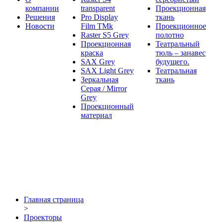
компании
transparent
Проекционная
Решения
Pro Display
ткань
Новости
Film ТМk
Проекционное
Raster S5 Grey
полотно
Проекционная
Театральный
краска
тюль – занавес
SAX Grey
будущего.
SAX Light Grey
Театральная
Зеркальная
ткань
Серая / Mirror
Grey
Проекционный
материал
Главная страница
>
Проекторы