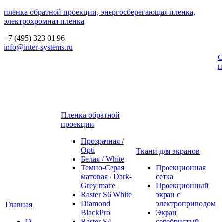
пленка обратной проекции, энергосберегающая пленка,
электрохромная пленка
+7 (495) 323 01 96
info@inter-systems.ru
С
п
Пленка обратной
проекции
Прозрачная /
Opti
Ткани для экранов
Белая / White
Темно-Серая
Проекционная
матовая / Dark-
сетка
Grey matte
Проекционный
Raster S6 White
экран с
Diamond
электроприводом
Главная
BlackPro
Экран
О
Raster S4
серебристый