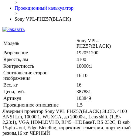
>
Проекционный калькулятор
>
Sony VPL-FHZ57(BLACK)
Sony VPL-
Модель
FHZ57(BLACK)
Разрешение
1920*1200
Яркость, лм
4100
Контрастность
10000:1
Соотношение сторон
16:10
изображения
Вес, кг
16
Цена, руб.
387881
Артикул
103849
Проекционное отношение
1.5
Лазерный проектор Sony VPL-FHZ57(BLACK) 3LCD, 4100
ANSI Lm, 10000:1, WUXGA, до 20000ч., Lens shift, (1,39-
2,23:1), VGA,HDMI,DVI-D, RJ45 - HDBaseT, RS-232C, D-sub
15-pin - out, Edge Blending, коррекция геометрии, портретный
режим,16 кг. ЧЁРНЫЙ