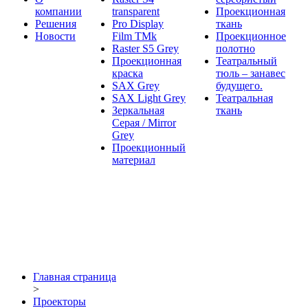
компании
transparent
Проекционная
Решения
Pro Display
ткань
Новости
Film ТМk
Проекционное
Raster S5 Grey
полотно
Проекционная
Театральный
краска
тюль – занавес
SAX Grey
будущего.
SAX Light Grey
Театральная
Зеркальная
ткань
Серая / Mirror
Grey
Проекционный
материал
Главная страница
>
Проекторы