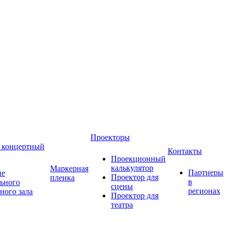
Проекторы
 концертный
Контакты
Проекционный
калькулятор
Маркерная
Партнеры
ие
Проектор для
пленка
в
ьного
сцены
регионах
ного зала
Проектор для
театра