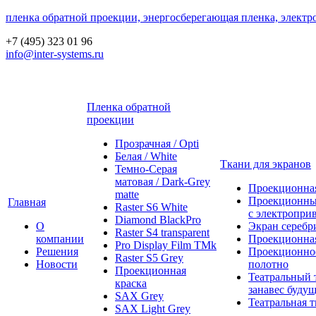
пленка обратной проекции, энергосберегающая пленка, электр
+7 (495) 323 01 96
info@inter-systems.ru
Пленка обратной
проекции
Прозрачная / Opti
Белая / White
Ткани для экранов
Темно-Серая
матовая / Dark-Grey
Проекционная
matte
Проекционны
Главная
Raster S6 White
с электропри
Diamond BlackPro
О
Экран серебр
Raster S4 transparent
компании
Проекционная
Pro Display Film ТМk
Решения
Проекционно
Raster S5 Grey
Новости
полотно
Проекционная
Театральный 
краска
занавес будущ
SAX Grey
Театральная т
SAX Light Grey