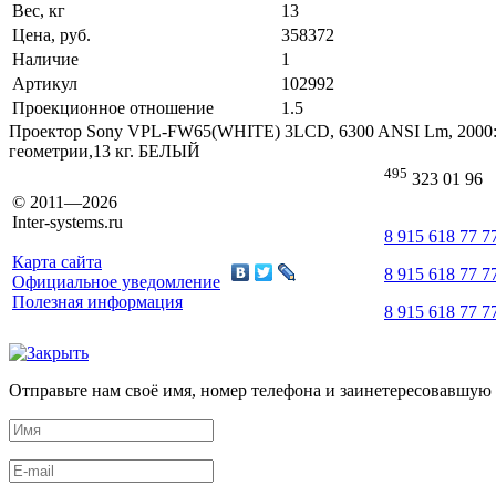
Вес, кг
13
Цена, руб.
358372
Наличие
1
Артикул
102992
Проекционное отношение
1.5
Проектор Sony VPL-FW65(WHITE) 3LCD, 6300 ANSI Lm, 2000:1, W
геометрии,13 кг. БЕЛЫЙ
495
323 01 96
© 2011—2026
Inter-systems.ru
8 915 618 77 7
Карта сайта
8 915 618 77 7
Официальное уведомление
Полезная информация
8 915 618 77 7
Отправьте нам своё имя, номер телефона и заинетересовавшую 