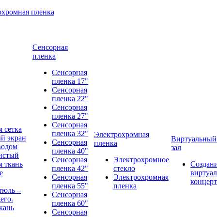
охромная пленка
Сенсорная
пленка
Сенсорная
пленка 17"
Сенсорная
пленка 22"
Сенсорная
пленка 27"
Сенсорная
 сетка
пленка 32"
Электрохромная
й экран
Виртуальный
Сенсорная
пленка
водом
зал
пленка 40"
истый
Сенсорная
Электрохромное
 ткань
Создан
пленка 42"
стекло
е
виртуал
Сенсорная
Электрохромная
концерт
пленка 55"
пленка
тюль –
Сенсорная
его.
пленка 60"
кань
Сенсорная