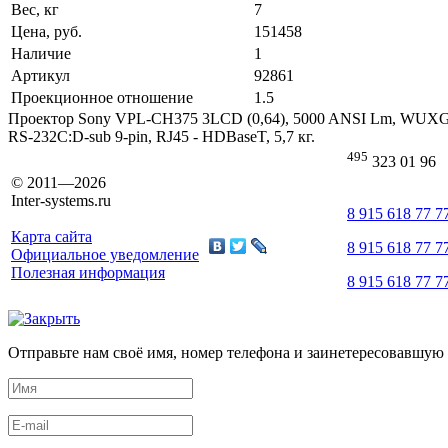
Вес, кг
7
Цена, руб.
151458
Наличие
1
Артикул
92861
Проекционное отношение
1.5
Проектор Sony VPL-CH375 3LCD (0,64), 5000 ANSI Lm, WUXGA, 2
RS-232C:D-sub 9-pin, RJ45 - HDBaseT, 5,7 кг.
495
323 01 96
© 2011—2026
Inter-systems.ru
8 915 618 77 7
Карта сайта
8 915 618 77 7
Официальное уведомление
Полезная информация
8 915 618 77 7
Отправьте нам своё имя, номер телефона и заинетересовавшую 