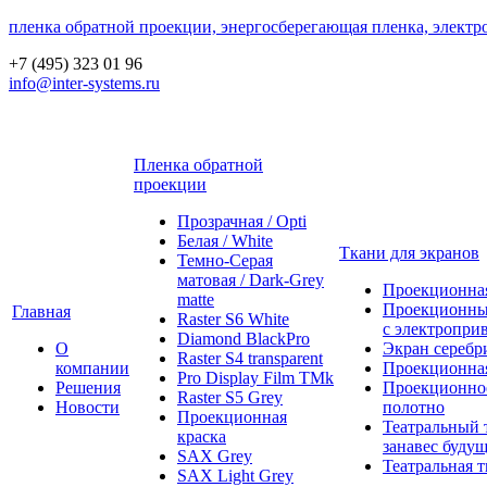
пленка обратной проекции, энергосберегающая пленка, электр
+7 (495) 323 01 96
info@inter-systems.ru
Пленка обратной
проекции
Прозрачная / Opti
Белая / White
Ткани для экранов
Темно-Серая
матовая / Dark-Grey
Проекционная
matte
Проекционны
Главная
Raster S6 White
с электропри
Diamond BlackPro
О
Экран серебр
Raster S4 transparent
компании
Проекционная
Pro Display Film ТМk
Решения
Проекционно
Raster S5 Grey
Новости
полотно
Проекционная
Театральный 
краска
занавес будущ
SAX Grey
Театральная т
SAX Light Grey