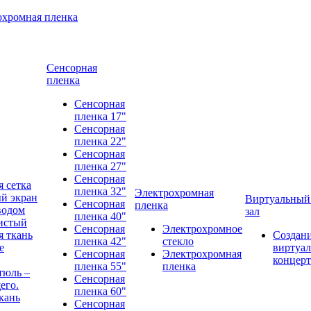
охромная пленка
Сенсорная
пленка
Сенсорная
пленка 17"
Сенсорная
пленка 22"
Сенсорная
пленка 27"
Сенсорная
 сетка
пленка 32"
Электрохромная
й экран
Виртуальный
Сенсорная
пленка
водом
зал
пленка 40"
истый
Сенсорная
Электрохромное
 ткань
Создан
пленка 42"
стекло
е
виртуал
Сенсорная
Электрохромная
концерт
пленка 55"
пленка
тюль –
Сенсорная
его.
пленка 60"
кань
Сенсорная