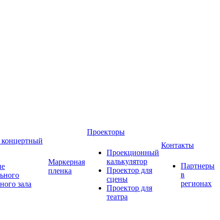
Проекторы
 концертный
Контакты
Проекционный
калькулятор
Маркерная
Партнеры
ие
Проектор для
пленка
в
ьного
сцены
регионах
ного зала
Проектор для
театра