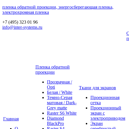
пленка обратной проекции, энергосберегающая пленка,
электрохромная пленка
+7 (495) 323 01 96
info@inter-systems.ru
С
п
Пленка обратной
проекции
Прозрачная /
Opti
Ткани для экранов
Белая / White
Темно-Серая
Проекционная
матовая / Dark-
сетка
Grey matte
Проекционный
Raster S6 White
экран с
Diamond
электроприводом
Главная
BlackPro
Экран
О
Raster S4
серебристый