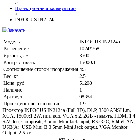
>
Проекционный калькулятор
>
INFOCUS IN2124a
Модель
INFOCUS IN2124a
Разрешение
1024*768
Яркость, лм
3500
Контрастность
15000:1
Соотношение сторон изображения
4:3
Вес, кг
2.5
Цена, руб.
51208
Наличие
1
Артикул
98354
Проекционное отношение
1.9
Проектор INFOCUS IN2124a (Full 3D), DLP, 3500 ANSI Lm,
XGA, 15000:1,2W, пин код, VGA x 2, 2GB - память, HDMI 1.4,
S-Video, Composite,3.5mm Mini Jack input, RS232C, RJ45/LAN,
USB(A), USB Mini-B,3.5mm Mini Jack output, VGA Monitor
Output, 2.5 кг
495