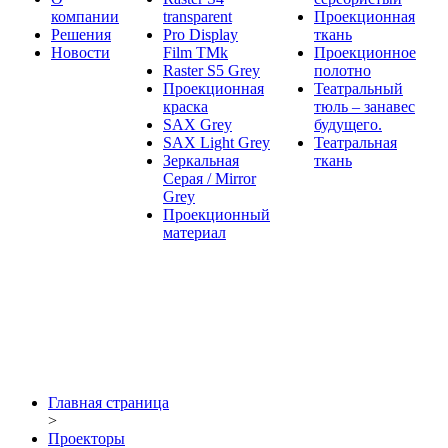
компании
transparent
Проекционная
Решения
Pro Display
ткань
Новости
Film ТМk
Проекционное
Raster S5 Grey
полотно
Проекционная
Театральный
краска
тюль – занавес
SAX Grey
будущего.
SAX Light Grey
Театральная
Зеркальная
ткань
Серая / Mirror
Grey
Проекционный
материал
Главная страница
>
Проекторы