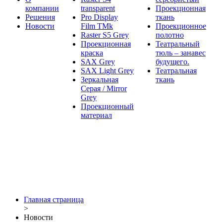
компании
transparent
Проекционная
Решения
Pro Display
ткань
Новости
Film ТМk
Проекционное
Raster S5 Grey
полотно
Проекционная
Театральный
краска
тюль – занавес
SAX Grey
будущего.
SAX Light Grey
Театральная
Зеркальная
ткань
Серая / Mirror
Grey
Проекционный
материал
Главная страница
>
Новости