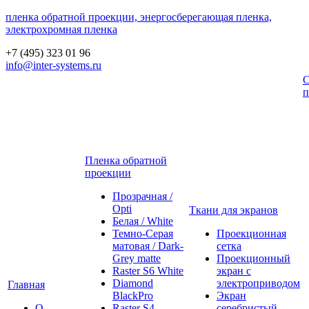
пленка обратной проекции, энергосберегающая пленка,
электрохромная пленка
+7 (495) 323 01 96
info@inter-systems.ru
С
п
Пленка обратной
проекции
Прозрачная /
Opti
Ткани для экранов
Белая / White
Темно-Серая
Проекционная
матовая / Dark-
сетка
Grey matte
Проекционный
Raster S6 White
экран с
Diamond
электроприводом
Главная
BlackPro
Экран
О
Raster S4
серебристый