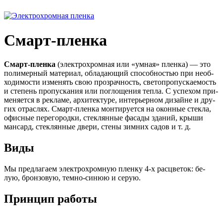
Смарт-плен­ка
Смарт-плен­ка
(
элект­рох­ромная
или
«
ум­ная
»
плен­ка
) — это
по­лимер­ный
ма­тери­ал
,
об­ла­да­ющий
спо­соб­ностью
при
не­об­
хо­димос­ти
из­ме­нять
свою
проз­рачность
,
све­топ­ро­пус­ка­емость
и
сте­пень
про­пус­ка­ния
или
пог­ло­щения
теп­ла
.
С
ус­пе­хом
при­
меня­ет­ся
в
рек­ла­ме
,
ар­хи­тек­ту­ре
,
ин­терь­ер­ном
ди­зай­не
и дру­
гих
от­раслях
.
Смарт-плен­ка
мон­ти­ру­ет­ся
на
окон­ные
стек­ла
,
офис­ные
пе­рего­род­ки
,
стек­лянные
фа­сады
зда­ний
,
кры­ши
ман­сард
,
стек­лянные
две­ри
,
сте­ны
зим­них
са­дов
и т. д.
Виды
Мы
пред­ла­га­ем
элект­рох­ромную
плен­ку
4-х
расц­ве­ток
:
бе­
лую
,
брон­зо­вую
,
тем­но-си­нюю
и
се­рую
.
Прин­цип
ра­боты