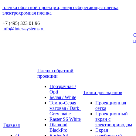
пленка обратной проекции, энергосберегающая пленка,
электрохромная пленка
+7 (495) 323 01 96
info@inter-systems.ru
С
п
Пленка обратной
проекции
Прозрачная /
Opti
Ткани для экранов
Белая / White
Темно-Серая
Проекционная
матовая / Dark-
сетка
Grey matte
Проекционный
Raster S6 White
экран с
Diamond
электроприводом
Главная
BlackPro
Экран
О
Raster S4
серебристый