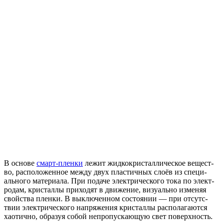
В
ос­но­ве
смарт-плен­ки
ле­жит
жид­кокрис­талли­чес­кое
ве­щест­
во
,
рас­по­ложен­ное
меж­ду
двух
плас­тичных
сло­ёв
из
спе­ци­
аль­но­го
ма­тери­ала
.
При
по­даче
элект­ри­чес­ко­го
тока
по
элект­
ро­дам
,
крис­таллы
при­ходят
в
дви­жение
,
ви­зу­аль­но
из­ме­няя
свой­ства
плен­ки
. В
вык­лю­чен­ном
сос­то­янии
— при
от­сутс­
твии
элект­ри­чес­ко­го
нап­ря­жения
крис­таллы
рас­по­лага­ют­ся
ха­отич­но
,
об­ра­зуя
со­бой
неп­ро­пус­ка­ющую
свет
по­верх­ность
.