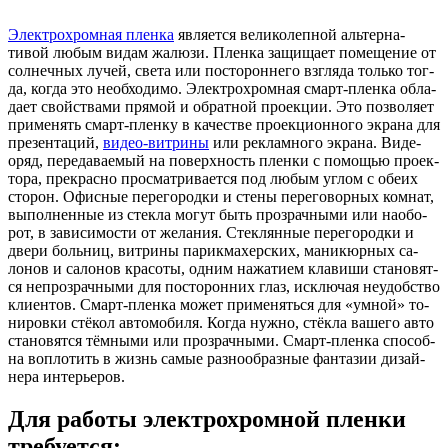
Элект­рох­ромная
плен­ка
яв­ля­ет­ся
ве­лико­леп­ной
аль­тер­на­
тивой
лю­бым
ви­дам
жа­люзи
.
Плен­ка
за­щища­ет
по­меще­ние
от
сол­нечных
лу­чей
,
све­та
или
пос­то­рон­не­го
взгля­да
толь­ко
тог­
да
,
ког­да
это
не­об­хо­димо
.
Элект­рох­ромная
смарт-плен­ка
об­ла­
да­ет
свой­ства­ми
пря­мой и
об­ратной
про­ек­ции
.
Это
поз­во­ля­ет
при­менять
смарт-плен­ку
в
ка­чест­ве
про­ек­ци­он­но­го
эк­ра­на
для
пре­зен­та­ций
,
ви­део-вит­ри­ны
или
рек­ламно­го
эк­ра­на
.
Ви­де­
оряд
,
пе­реда­ва­емый
на
по­верх­ность
плен­ки
с
по­мощью
про­ек­
то­ра
,
прек­расно прос­матри­ва­ет­ся под лю­бым уг­лом с обе­их
сто­рон. Офис­ные пе­рего­род­ки и сте­ны пе­рего­вор­ных ком­нат
,
вы­пол­ненные из стек­ла мо­гут быть проз­рачны­ми или на­обо­
рот
,
в за­виси­мос­ти от же­лания. Стек­лянные пе­рего­род­ки и
две­ри боль­ниц
,
вит­ри­ны па­рик­ма­херс­ких
,
ма­никюр­ных са­
лонов и са­лонов кра­соты
,
од­ним на­жати­ем кла­виши ста­новят­
ся неп­розрач­ны­ми для пос­то­рон­них глаз
,
иск­лю­чая не­удобс­тво
кли­ен­тов.
Смарт-плен­ка
мо­жет при­менять­ся для
«
ум­ной
»
то­
ниров­ки стё­кол ав­то­моби­ля
.
Ког­да нуж­но
,
стёк­ла ва­шего авто
ста­новят­ся тём­ны­ми или проз­рачны­ми.
Смарт-плен­ка
спо­соб­
на воп­ло­тить в жизнь са­мые раз­но­об­разные фан­та­зии ди­зай­
не­ра ин­терь­еров.
Для работы электрохромной пленки
требуется: