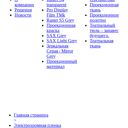
компании
transparent
Проекционная
Решения
Pro Display
ткань
Новости
Film ТМk
Проекционное
Raster S5 Grey
полотно
Проекционная
Театральный
краска
тюль – занавес
SAX Grey
будущего.
SAX Light Grey
Театральная
Зеркальная
ткань
Серая / Mirror
Grey
Проекционный
материал
Главная страница
>
Электрохромная пленка