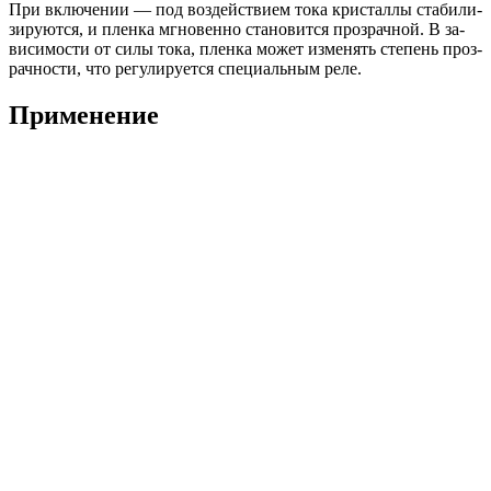
При
вклю­чении
— под
воз­дей­стви­ем
тока
крис­таллы
ста­били­
зиру­ют­ся
,
и
плен­ка
мгно­вен­но
ста­новит­ся
проз­рачной
.
В
за­
виси­мос­ти
от
силы
тока
,
плен­ка
мо­жет
из­ме­нять
сте­пень
проз­
рачнос­ти
,
что
ре­гули­ру­ет­ся
спе­ци­аль­ным
реле
.
При­мене­ние