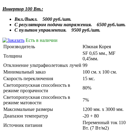
Инвертор
100
Вт
.:
Вкл./
Выкл
. 5000 руб./
шт
.
С
регулятором
подачи
напряжения
. 6500 руб./
шт
.
С
пультом
управленпия
. 9500 руб./
шт
.
Есть в наличии
Производитель
Южная Корея
SF 0,65 мм., MF
Толщина
0,45мм.
Отклонение ультрафиолетовых лучей
99
Минимальный заказ
100 см. х 100 см.
Скорость переключения
15 мс.
Светопропускная способность в
80%
режиме прозрачности
Светопропускная способность в
7%
режиме матовости
Максимальные размеры
1200 мм. х 3000 мм.
Диапазон температур
-20 + 80
Переменный ток 110
Источник питания
Вт. (7 Вт/м2)