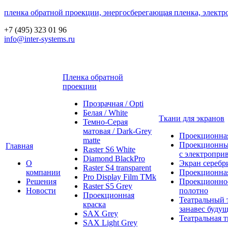
пленка обратной проекции, энергосберегающая пленка, электр
+7 (495) 323 01 96
info@inter-systems.ru
Пленка обратной
проекции
Прозрачная / Opti
Белая / White
Ткани для экранов
Темно-Серая
матовая / Dark-Grey
Проекционная
matte
Проекционны
Главная
Raster S6 White
с электропри
Diamond BlackPro
О
Экран серебр
Raster S4 transparent
компании
Проекционная
Pro Display Film ТМk
Решения
Проекционно
Raster S5 Grey
Новости
полотно
Проекционная
Театральный 
краска
занавес будущ
SAX Grey
Театральная т
SAX Light Grey