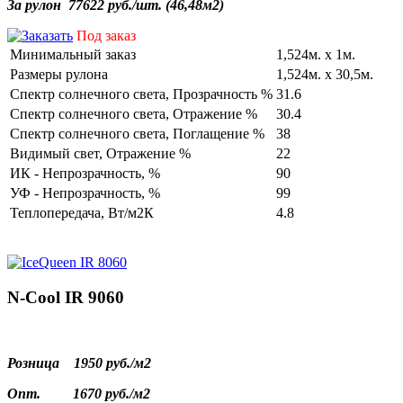
За
рулон
77622 руб./
шт
. (46,
48м2
)
Под заказ
Минимальный заказ
1,524м. х 1м.
Размеры рулона
1,524м. х 30,5м.
Cпектр солнечного света, Прозрачность %
31.6
Cпектр солнечного света, Отражение %
30.4
Cпектр солнечного света, Поглащение %
38
Видимый свет, Отражение %
22
ИК - Непрозрачность, %
90
УФ - Непрозрачность, %
99
Теплопередача, Вт/м2К
4.8
N-Cool IR 9060
Розница
1950 руб./
м2
Опт.
1670 руб./
м2