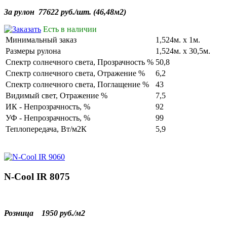
За
рулон
77622 руб./
шт
. (46,
48м2
)
Есть в наличии
Минимальный заказ
1,524м. х 1м.
Размеры рулона
1,524м. х 30,5м.
Cпектр солнечного света, Прозрачность %
50,8
Cпектр солнечного света, Отражение %
6,2
Cпектр солнечного света, Поглащение %
43
Видимый свет, Отражение %
7,5
ИК - Непрозрачность, %
92
УФ - Непрозрачность, %
99
Теплопередача, Вт/м2К
5,9
N-Cool IR 8075
Розница
1950 руб./
м2