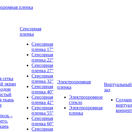
охромная пленка
Сенсорная
пленка
Сенсорная
пленка 17"
Сенсорная
пленка 22"
Сенсорная
пленка 27"
Сенсорная
 сетка
пленка 32"
Электрохромная
й экран
Виртуальный
Сенсорная
пленка
водом
зал
пленка 40"
истый
Сенсорная
Электрохромное
 ткань
Создан
пленка 42"
стекло
е
виртуал
Сенсорная
Электрохромная
концерт
пленка 55"
пленка
тюль –
Сенсорная
его.
пленка 60"
кань
Сенсорная