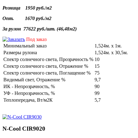
Розница
1950 руб./
м2
Опт.
1670 руб./
м2
За
рулон
77622 руб./
шт
. (46,
48м2
)
Под заказ
Минимальный заказ
1,524м. х 1м.
Размеры рулона
1,524м. х 30,5м.
Cпектр солнечного света, Прозрачность %
10
Cпектр солнечного света, Отражение %
15
Cпектр солнечного света, Поглащение %
75
Видимый свет, Отражение %
9,7
ИК - Непрозрачность, %
90
УФ - Непрозрачность, %
99
Теплопередача, Вт/м2К
5,7
N-Cool CIR9020