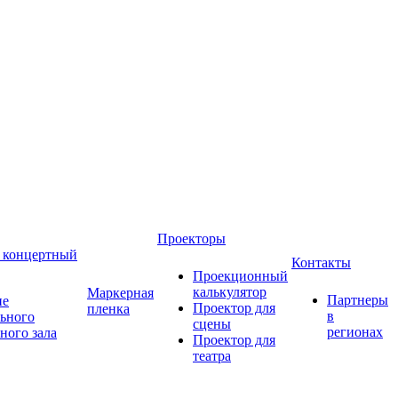
Проекторы
 концертный
Контакты
Проекционный
калькулятор
Маркерная
Партнеры
ие
Проектор для
пленка
в
ьного
сцены
регионах
ного зала
Проектор для
театра