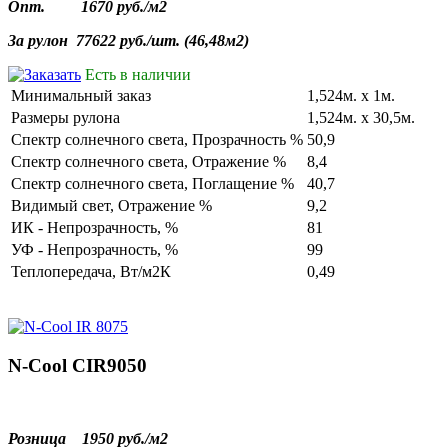
Опт.
1670 руб./
м2
За
рулон
77622 руб./
шт
. (46,
48м2
)
Есть в наличии
Минимальный заказ
1,524м. х 1м.
Размеры рулона
1,524м. х 30,5м.
Cпектр солнечного света, Прозрачность %
50,9
Cпектр солнечного света, Отражение %
8,4
Cпектр солнечного света, Поглащение %
40,7
Видимый свет, Отражение %
9,2
ИК - Непрозрачность, %
81
УФ - Непрозрачность, %
99
Теплопередача, Вт/м2К
0,49
N-Cool CIR9050
Розница
1950 руб./
м2