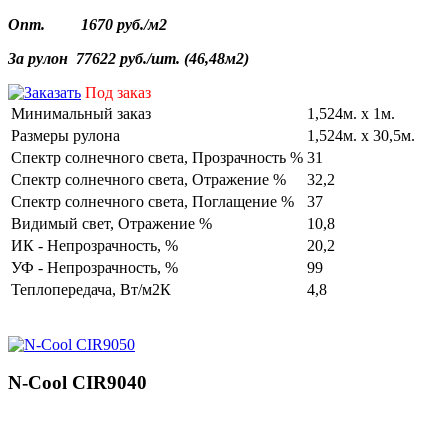
Опт.
1670 руб./
м2
За
рулон
77622 руб./
шт
. (46,
48м2
)
Под заказ
Минимальный заказ
1,524м. х 1м.
Размеры рулона
1,524м. х 30,5м.
Cпектр солнечного света, Прозрачность %
31
Cпектр солнечного света, Отражение %
32,2
Cпектр солнечного света, Поглащение %
37
Видимый свет, Отражение %
10,8
ИК - Непрозрачность, %
20,2
УФ - Непрозрачность, %
99
Теплопередача, Вт/м2К
4,8
N-Cool CIR9040