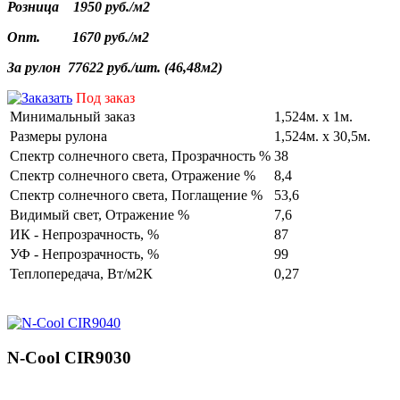
Розница
1950 руб./
м2
Опт.
1670 руб./
м2
За
рулон
77622 руб./
шт
. (46,
48м2
)
Под заказ
Минимальный заказ
1,524м. х 1м.
Размеры рулона
1,524м. х 30,5м.
Cпектр солнечного света, Прозрачность %
38
Cпектр солнечного света, Отражение %
8,4
Cпектр солнечного света, Поглащение %
53,6
Видимый свет, Отражение %
7,6
ИК - Непрозрачность, %
87
УФ - Непрозрачность, %
99
Теплопередача, Вт/м2К
0,27
N-Cool CIR9030