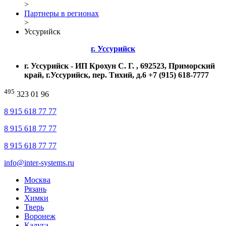
>
Партнеры в регионах
>
Уссурийск
г.
Уссурийск
г.
Уссурийск
-
ИП
Крохун
С. Г. ,
692523,
Приморский
край
, г.Уссурийск, пер.
Тихий
, д.6
+7 (915) 618-7777
495
323 01 96
8 915 618 77 77
8 915 618 77 77
8 915 618 77 77
info@inter-systems.ru
Москва
Рязань
Химки
Тверь
Воронеж
Калуга