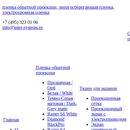
пленка обратной проекции, энергосберегающая пленка,
электрохромная пленка
+7 (495) 323 01 96
info@inter-systems.ru
С
п
Пленка обратной
проекции
Прозрачная /
Opti
Ткани для экранов
Белая / White
Темно-Серая
Проекционная
матовая / Dark-
сетка
Grey matte
Проекционный
Raster S6 White
экран с
Diamond
электроприводом
Главная
BlackPro
Экран
О
Raster S4
серебристый