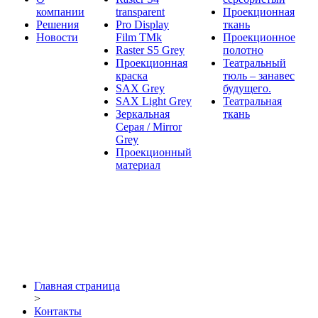
компании
transparent
Проекционная
Решения
Pro Display
ткань
Новости
Film ТМk
Проекционное
Raster S5 Grey
полотно
Проекционная
Театральный
краска
тюль – занавес
SAX Grey
будущего.
SAX Light Grey
Театральная
Зеркальная
ткань
Серая / Mirror
Grey
Проекционный
материал
Главная страница
>
Контакты