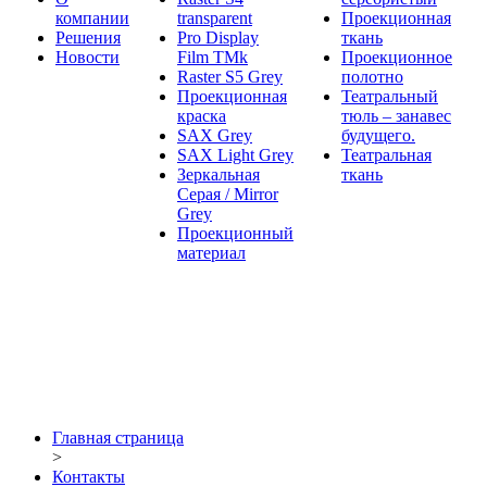
компании
transparent
Проекционная
Решения
Pro Display
ткань
Новости
Film ТМk
Проекционное
Raster S5 Grey
полотно
Проекционная
Театральный
краска
тюль – занавес
SAX Grey
будущего.
SAX Light Grey
Театральная
Зеркальная
ткань
Серая / Mirror
Grey
Проекционный
материал
Главная страница
>
Контакты