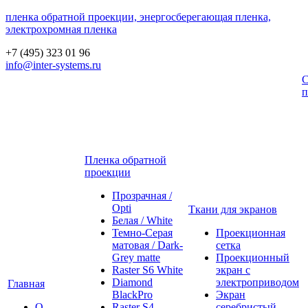
пленка обратной проекции, энергосберегающая пленка,
электрохромная пленка
+7 (495) 323 01 96
info@inter-systems.ru
С
п
Пленка обратной
проекции
Прозрачная /
Opti
Ткани для экранов
Белая / White
Темно-Серая
Проекционная
матовая / Dark-
сетка
Grey matte
Проекционный
Raster S6 White
экран с
Diamond
электроприводом
Главная
BlackPro
Экран
О
Raster S4
серебристый