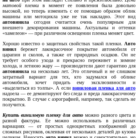
матовой
пленки
в
момент
ее
появления
была
довольно
высокой
,
но
теперь
изменить
с
ее
помощью
образом
облик
машины
или
мотоцикла
уже
не
так
накладно
.
Этот
вид
автовинила
сегодня
считается
очень
популярным
для
внешнего
декорирования
машины
.
Актуальны
и
оттенки
«
хамелеон
» — при
различном
освещении
пленка
меняет
цвет
.
Хорошо
известно
о
защитных
свойствах
такой
пленки
.
Авто
винил
бережет
лакокрасочное
покрытие
автомобиля
от
царапин
и
сколов
, а
также
от
природных
осадков
.
Он
не
требует
особого
ухода
и
прекрасно
переживет
и
зимние
холода
, и
летнюю
жару
—
производители
дают
гарантию
для
автовинила
на
несколько
лет. Это
отличный
и
не
слишком
затратный
вариант
для тех, кто
задумался
об
облике
автомобиля
,
хочет
придать
ему
эксклюзивности
и
«
выделиться
из
толпы
». А
если
виниловая
пленка
для
авто
надоела
—
ее
демонтируют
без
следа
и
вреда
лакокрасочному
покрытию
. В
случае
с
аэрографией
,
например
, так
сделать
не
получится
.
Купить
виниловую
пленку
для
авто
можно
разного
цвета
и
разной
фактуры
.
Ее
можно
использовать
в
различных
вариациях
—
от
простых
одноцветных
изображений
до
сложных
рисунков
,
оклеивая
от
нескольких
деталей
до
кузова
целиком
.
Наносить
авто
винил
можно
и
самостоятельно
,
но