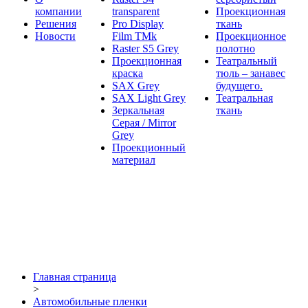
компании
transparent
Проекционная
Решения
Pro Display
ткань
Новости
Film ТМk
Проекционное
Raster S5 Grey
полотно
Проекционная
Театральный
краска
тюль – занавес
SAX Grey
будущего.
SAX Light Grey
Театральная
Зеркальная
ткань
Серая / Mirror
Grey
Проекционный
материал
Главная страница
>
Автомобильные пленки