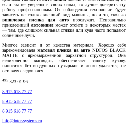
если
вы
не
уверены
в
своих
силах
,
то
лучше
доверить
эту
работу
профессионалам
.
От
соблюдения
технологии
будет
зависеть
не
только
внешний
вид
машины
,
но
и
то
,
сколько
виниловая
пленка
для
авто
прослужит
.
Неправильно
приклеенный
автовинил
может
отойти
в
некоторых
местах
— там, где
слишком
сильная
стяжка
или
куда
часто
попадают
солнечные
лучи
.
Многое
зависит
и
от
качества
материала
.
Хорошо
себя
зарекомендовала
матовая
пленка
на
авто
NDFOS
BLACK
MATTE с
ярковыраженной
бархатной
структурой
. Она
великолепно
выглядит
,
обеспечивает
защиту
кузову
,
наносится
без
воздушных
пузырьков
и
легко
удаляется
,
не
оставляя
следов
клея
.
495
323 01 96
8 915 618 77 77
8 915 618 77 77
8 915 618 77 77
info@inter-systems.ru