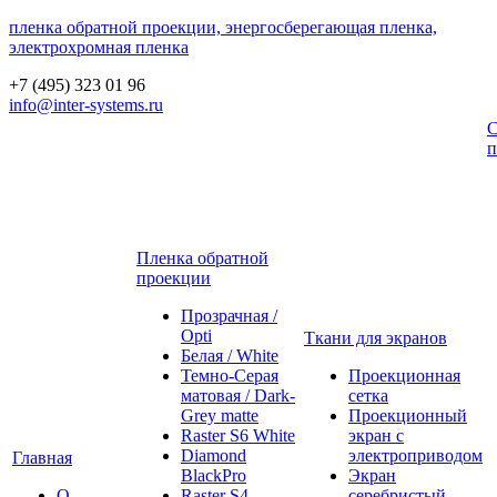
пленка обратной проекции, энергосберегающая пленка,
электрохромная пленка
+7 (495) 323 01 96
info@inter-systems.ru
С
п
Пленка обратной
проекции
Прозрачная /
Opti
Ткани для экранов
Белая / White
Темно-Серая
Проекционная
матовая / Dark-
сетка
Grey matte
Проекционный
Raster S6 White
экран с
Diamond
электроприводом
Главная
BlackPro
Экран
О
Raster S4
серебристый