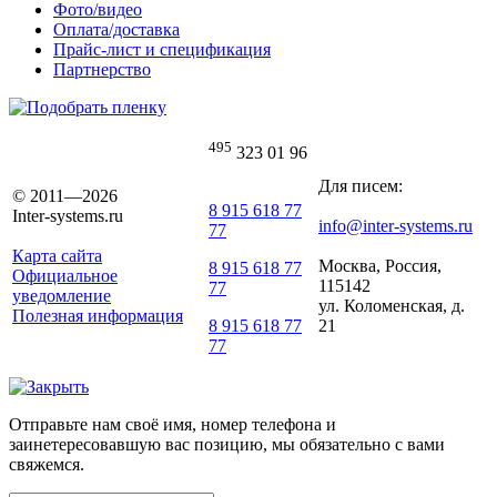
Фото/видео
Оплата/доставка
Прайс-лист и спецификация
Партнерство
495
323 01 96
Для писем:
© 2011—2026
8 915 618 77
Inter-systems.ru
info@inter-systems.ru
77
Карта сайта
Москва, Россия,
8 915 618 77
Официальное
115142
77
уведомление
ул. Коломенская, д.
Полезная информация
21
8 915 618 77
77
Отправьте нам своё имя, номер телефона и
заинетересовавшую вас позицию, мы обязательно с вами
свяжемся.