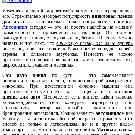
Изменить
внешний
вид
автомобиля
можно
не
перекрашивая
его.
Стремительно
набирает
популярность
виниловая
пленка
для
авто
—
относительно
новое
направление
тюнинга
.
Автовинил
сегодня
— это
не
просто
наклейка
на
машину
,
возможности
его
применения
гораздо
шире
.
Он
отлично
выглядит
и
защищает
кузов
от
щебенки
.
Плюсом
можно
назвать
и тот
факт
, что
виниловую
пленку
для
авто
купить
несложно
, про нее
знают
в
большинстве
городов
нашей
страны
и
ближнего
зарубежья
.
Наносить
ее
можно
практически
на
любые
поверхности
,
за
исключением
мягких
,
шероховатых
,
ржавых
и
масляных
.
Сам
авто
винил
по
сути
— это
самоклеящаяся
поливинилхлоридная
пленка
,
толщина
которой
измеряется
в
микронах
. При
качественной
оклейке
машины
она
практически
незаметна
.
Есть
как
глянцевая
, так и
матовая
пленка
для
авто
.
Используют
ее
в
винилографии
(
хорошо
зарекомендовавший
себя
конкурент
аэрографии
), при
аппликациях
,
авторском
дизайне
,
ламинации
или
бронировании
автомобиля
.
Можно
заклеить
автовинилом
все
машину
—
альтернатива
обычной
покраске
.
Применим
этот
способ
не
только
к
легковушкам
,
но
и к
другим
видам
транспорта
—
от
мотоциклов
до
вертолетов
.
Матовая
пленка
на
авто
при
этом
выглядит
стильно
и
презентабельно
.
Цена